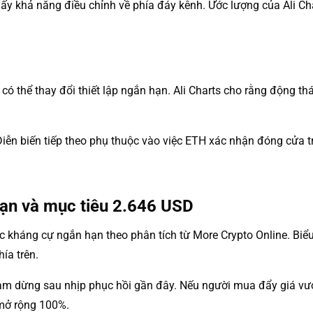
y khả năng điều chỉnh về phía đáy kênh. Ước lượng của Ali Ch
ó thể thay đổi thiết lập ngắn hạn. Ali Charts cho rằng động thá
ễn biến tiếp theo phụ thuộc vào việc ETH xác nhận đóng cửa trê
ạn và mục tiêu 2.646 USD
 kháng cự ngắn hạn theo phân tích từ More Crypto Online. Biể
ía trên.
tạm dừng sau nhịp phục hồi gần đây. Nếu người mua đẩy giá vư
mở rộng 100%.