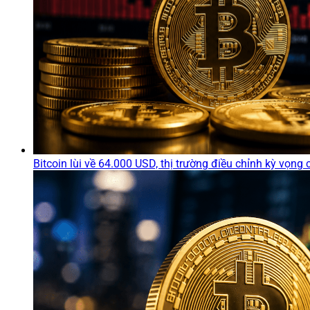
Bitcoin lùi về 64.000 USD, thị trường điều chỉnh kỳ vọng 