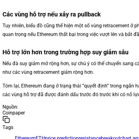
Các vùng hỗ trợ nếu xảy ra pullback
Tuy nhiên, biểu đồ cũng thể hiện một số vùng retracement ở p
quan trọng nếu Ethereum thất bại trong việc vượt lên và bắt đầ
Hỗ trợ lớn hơn trong trường hợp suy giảm sâu
Nếu đà suy giảm mở rộng hơn, sự chú ý có thể chuyển sang c
như các vùng retracement giảm rộng hơn.
Tóm lại, Ethereum đang ở trạng thái “quyết định” trong ngắn h
các vùng hỗ trợ đã được đánh dấu trước đó trước khi có nỗ lực
Nguồn
:
Coinpaper
Tags
Ethereum
ETH
price prediction
resistance
breakout
chart an