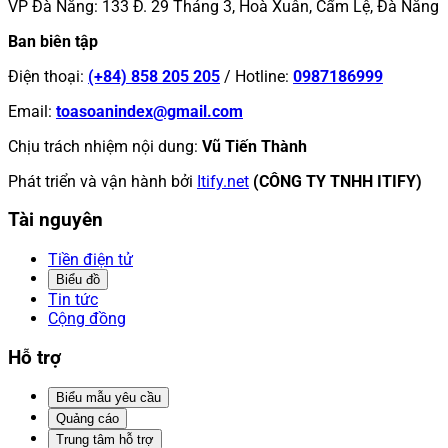
VP Đà Nẵng
:
133 Đ. 29 Tháng 3, Hoà Xuân, Cẩm Lệ, Đà Nẵng
Ban biên tập
Điện thoại
:
(+84) 858 205 205
/
Hotline
:
0987186999
Email
:
toasoanindex@gmail.com
Chịu trách nhiệm nội dung
:
Vũ Tiến Thành
Phát triển và vận hành bởi
Itify.net
(CÔNG TY TNHH ITIFY)
Tài nguyên
Tiền điện tử
Biểu đồ
Tin tức
Cộng đồng
Hỗ trợ
Biểu mẫu yêu cầu
Quảng cáo
Trung tâm hỗ trợ