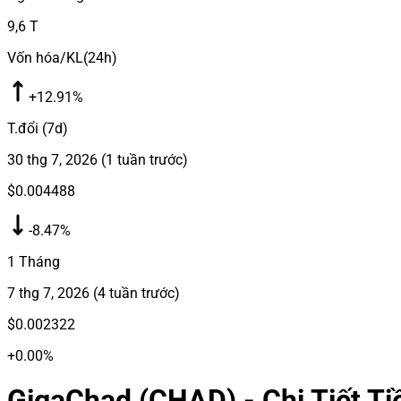
9,6 T
Vốn hóa/KL(24h)
+12.91%
T.đổi (7d)
30 thg 7, 2026
(
1 tuần trước
)
$0.004488
-8.47%
1 Tháng
7 thg 7, 2026
(
4 tuần trước
)
$0.002322
+0.00%
GigaChad (CHAD) - Chi Tiết Tiề