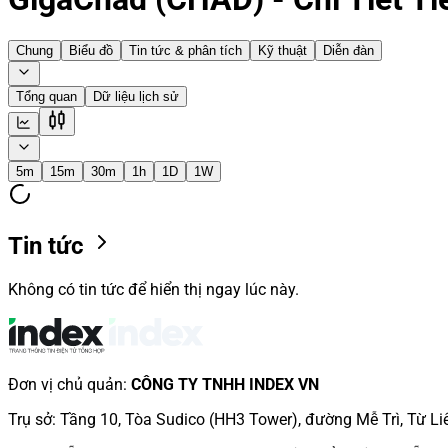
Chung
Biểu đồ
Tin tức & phân tích
Kỹ thuật
Diễn đàn
Tổng quan
Dữ liệu lịch sử
5m
15m
30m
1h
1D
1W
Tin tức
Không có tin tức để hiển thị ngay lúc này.
Đơn vị chủ quản
:
CÔNG TY TNHH INDEX VN
Trụ sở
:
Tầng 10, Tòa Sudico (HH3 Tower), đường Mễ Trì, Từ Li