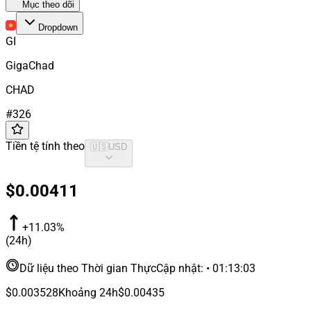
Mục theo dõi
Dropdown
GI
GigaChad
CHAD
#
326
Tiền tệ tính theo
🇺🇸
USD
$0.00411
+11.03%
(24h)
Dữ liệu theo Thời gian Thực
Cập nhật
:
•
01:13:03
$0.003528
Khoảng 24h
$0.00435