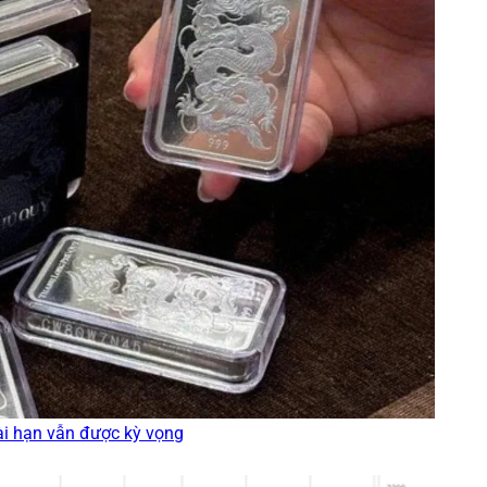
i hạn vẫn được kỳ vọng