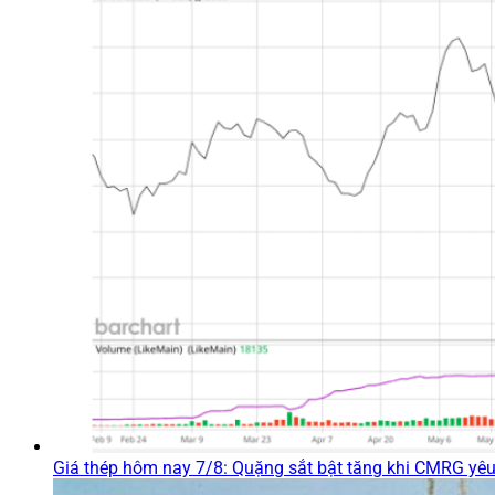
Giá thép hôm nay 7/8: Quặng sắt bật tăng khi CMRG yê