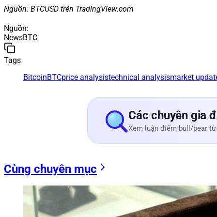
Nguồn: BTCUSD trên TradingView.com
Nguồn
:
NewsBTC
Tags
Bitcoin
BTC
price analysis
technical analysis
market updat
Các chuyên gia đ
Xem luận điểm bull/bear từ
Cùng chuyên mục