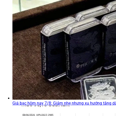
Giá bạc hôm nay 7/8: Giảm nhẹ nhưng xu hướng tăng dà