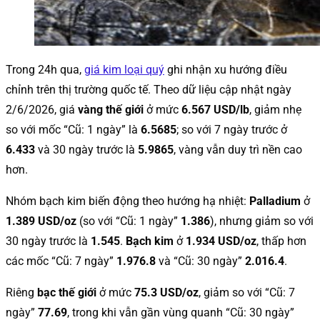
Trong 24h qua,
giá kim loại quý
ghi nhận xu hướng điều
chỉnh trên thị trường quốc tế. Theo dữ liệu cập nhật ngày
2/6/2026, giá
vàng thế giới
ở mức
6.567 USD/lb
, giảm nhẹ
so với mốc “Cũ: 1 ngày” là
6.5685
; so với 7 ngày trước ở
6.433
và 30 ngày trước là
5.9865
, vàng vẫn duy trì nền cao
hơn.
Nhóm bạch kim biến động theo hướng hạ nhiệt:
Palladium
ở
1.389 USD/oz
(so với “Cũ: 1 ngày”
1.386
), nhưng giảm so với
30 ngày trước là
1.545
.
Bạch kim
ở
1.934 USD/oz
, thấp hơn
các mốc “Cũ: 7 ngày”
1.976.8
và “Cũ: 30 ngày”
2.016.4
.
Riêng
bạc thế giới
ở mức
75.3 USD/oz
, giảm so với “Cũ: 7
ngày”
77.69
, trong khi vẫn gần vùng quanh “Cũ: 30 ngày”