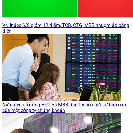
VN-Index 6/8 giảm 12 điểm, TCB, CTG, MBB nhuộm đỏ bảng
điện
Nửa triệu cổ đông HPG và MBB đón tin tích cực từ báo cáo
của một công ty chứng khoán