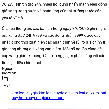
76.27
. Trên tin tức 24h, nhiều nội dung nhấn mạnh biến động
giá vàng trong nước và phản ứng của thị trường trước các
yếu tố vĩ mô.
Ở chiều thông tin, các bản tin trong ngày 2/6/2026 ghi nhận:
giá vàng SJC 24k 9999 và các dòng nhẫn 9999 được cập
nhật; đồng thời xuất hiện các nhận định về rủi ro địa chính trị
gia tăng nhưng giá vàng vẫn giảm. Một số nguồn cũng đề
cập vàng giảm khoảng
1%
do lo ngại lạm phát, cùng với các
tín hiệu điều chỉnh mới.
Nguồn
:
Index.vn
Tags
kim-loai-quy
gia-kim-loai-quy
do-gia-kim-loai-quy
kim-loai-
quy-hom-nay
dong
bac
platinum