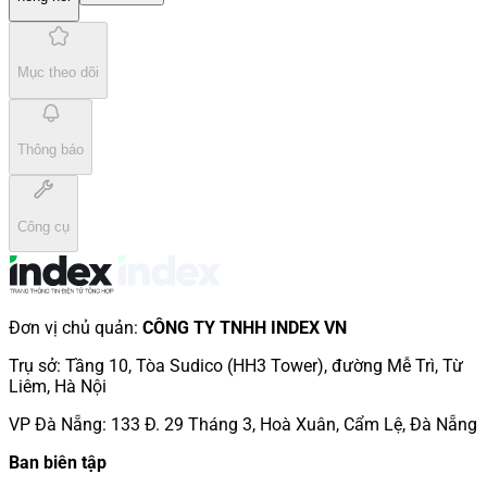
Mục theo dõi
Thông báo
Công cụ
Đơn vị chủ quản
:
CÔNG TY TNHH INDEX VN
Trụ sở
:
Tầng 10, Tòa Sudico (HH3 Tower), đường Mễ Trì, Từ
Liêm, Hà Nội
VP Đà Nẵng
:
133 Đ. 29 Tháng 3, Hoà Xuân, Cẩm Lệ, Đà Nẵng
Ban biên tập