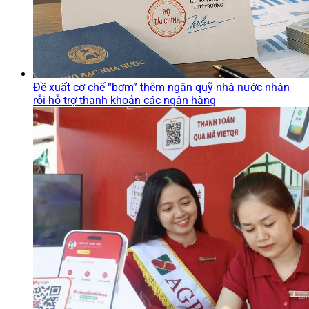
Đề xuất cơ chế “bơm” thêm ngân quỹ nhà nước nhàn
rỗi hỗ trợ thanh khoản các ngân hàng