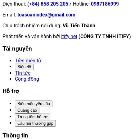
Điện thoại
:
(+84) 858 205 205
/
Hotline
:
0987186999
Email
:
toasoanindex@gmail.com
Chịu trách nhiệm nội dung
:
Vũ Tiến Thành
Phát triển và vận hành bởi
Itify.net
(CÔNG TY TNHH ITIFY)
Tài nguyên
Tiền điện tử
Biểu đồ
Tin tức
Cộng đồng
Hỗ trợ
Biểu mẫu yêu cầu
Quảng cáo
Trung tâm hỗ trợ
Câu hỏi thường gặp
Thông tin