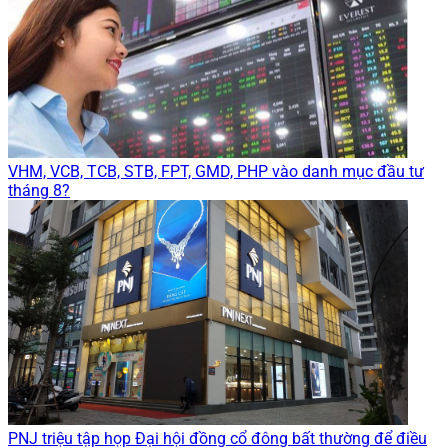
VHM, VCB, TCB, STB, FPT, GMD, PHP vào danh mục đầu tư
tháng 8?
PNJ triệu tập họp Đại hội đồng cổ đông bất thường để điều