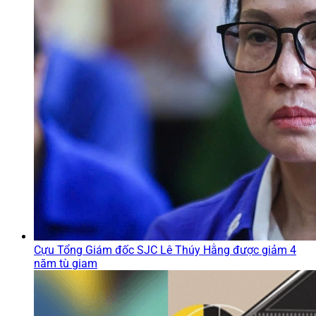
Cựu Tổng Giám đốc SJC Lê Thúy Hằng được giảm 4
năm tù giam