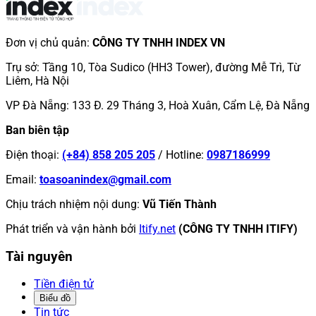
Đơn vị chủ quản
:
CÔNG TY TNHH INDEX VN
Trụ sở
:
Tầng 10, Tòa Sudico (HH3 Tower), đường Mễ Trì, Từ
Liêm, Hà Nội
VP Đà Nẵng
:
133 Đ. 29 Tháng 3, Hoà Xuân, Cẩm Lệ, Đà Nẵng
Ban biên tập
Điện thoại
:
(+84) 858 205 205
/
Hotline
:
0987186999
Email
:
toasoanindex@gmail.com
Chịu trách nhiệm nội dung
:
Vũ Tiến Thành
Phát triển và vận hành bởi
Itify.net
(CÔNG TY TNHH ITIFY)
Tài nguyên
Tiền điện tử
Biểu đồ
Tin tức