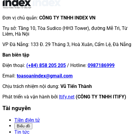
Đơn vị chủ quản
:
CÔNG TY TNHH INDEX VN
Trụ sở
:
Tầng 10, Tòa Sudico (HH3 Tower), đường Mễ Trì, Từ
Liêm, Hà Nội
VP Đà Nẵng
:
133 Đ. 29 Tháng 3, Hoà Xuân, Cẩm Lệ, Đà Nẵng
Ban biên tập
Điện thoại
:
(+84) 858 205 205
/
Hotline
:
0987186999
Email
:
toasoanindex@gmail.com
Chịu trách nhiệm nội dung
:
Vũ Tiến Thành
Phát triển và vận hành bởi
Itify.net
(CÔNG TY TNHH ITIFY)
Tài nguyên
Tiền điện tử
Biểu đồ
Tin tức