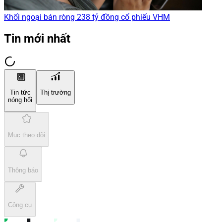
Khối ngoại bán ròng 238 tỷ đồng cổ phiếu VHM
Tin mới nhất
Tin tức
Thị trường
nóng hổi
Mục theo dõi
Thông báo
Công cụ