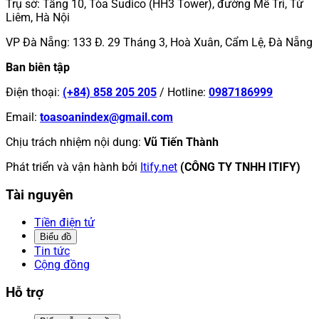
Trụ sở
:
Tầng 10, Tòa Sudico (HH3 Tower), đường Mễ Trì, Từ
Liêm, Hà Nội
VP Đà Nẵng
:
133 Đ. 29 Tháng 3, Hoà Xuân, Cẩm Lệ, Đà Nẵng
Ban biên tập
Điện thoại
:
(+84) 858 205 205
/
Hotline
:
0987186999
Email
:
toasoanindex@gmail.com
Chịu trách nhiệm nội dung
:
Vũ Tiến Thành
Phát triển và vận hành bởi
Itify.net
(CÔNG TY TNHH ITIFY)
Tài nguyên
Tiền điện tử
Biểu đồ
Tin tức
Cộng đồng
Hỗ trợ