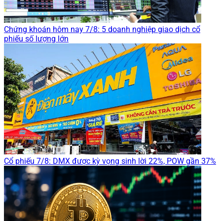
Chứng khoán hôm nay 7/8: 5 doanh nghiệp giao dịch cổ
phiếu số lượng lớn
Cổ phiếu 7/8: DMX được kỳ vọng sinh lời 22%, POW gần 37%