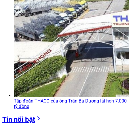
Tập đoàn THACO của ông Trần Bá Dương lãi hơn 7.000
tỷ đồng
Tin nổi bật