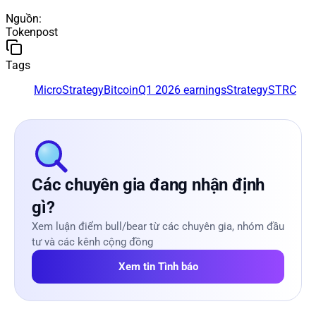
Nguồn
:
Tokenpost
Tags
MicroStrategy
Bitcoin
Q1 2026 earnings
Strategy
STRC
Các chuyên gia đang nhận định
gì?
Xem luận điểm bull/bear từ các chuyên gia, nhóm đầu
tư và các kênh cộng đồng
Xem tin Tình báo