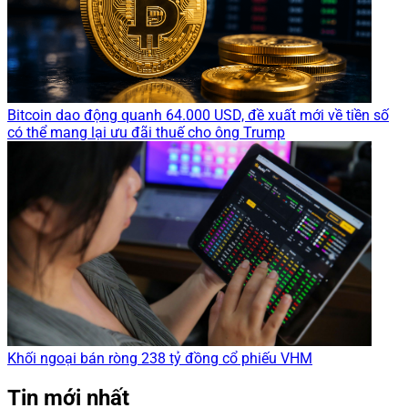
Bitcoin dao động quanh 64.000 USD, đề xuất mới về tiền số
có thể mang lại ưu đãi thuế cho ông Trump
Khối ngoại bán ròng 238 tỷ đồng cổ phiếu VHM
Tin mới nhất