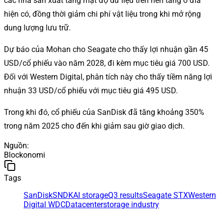
các nhà sản xuất tăng mật độ dữ liệu trên nền tảng ổ đĩa
hiện có, đồng thời giảm chi phí vật liệu trong khi mở rộng
dung lượng lưu trữ.
Dự báo của Mohan cho Seagate cho thấy lợi nhuận gần 45
USD/cổ phiếu vào năm 2028, đi kèm mục tiêu giá 700 USD.
Đối với Western Digital, phân tích này cho thấy tiềm năng lợi
nhuận 33 USD/cổ phiếu với mục tiêu giá 495 USD.
Trong khi đó, cổ phiếu của SanDisk đã tăng khoảng 350%
trong năm 2025 cho đến khi giảm sau giờ giao dịch.
Nguồn
:
Blockonomi
Tags
SanDisk
SNDK
AI storage
Q3 results
Seagate STX
Western
Digital WDC
Datacenter
storage industry