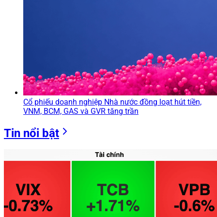
Cổ phiếu doanh nghiệp Nhà nước đồng loạt hút tiền,
VNM, BCM, GAS và GVR tăng trần
Tin nổi bật