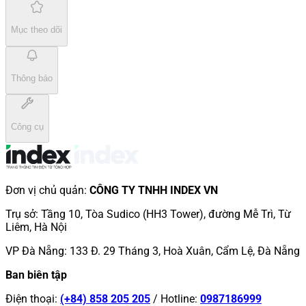
Mục theo dõi
Thông báo
Công cụ
Đơn vị chủ quản
:
CÔNG TY TNHH INDEX VN
Trụ sở
:
Tầng 10, Tòa Sudico (HH3 Tower), đường Mễ Trì, Từ
Liêm, Hà Nội
VP Đà Nẵng
:
133 Đ. 29 Tháng 3, Hoà Xuân, Cẩm Lệ, Đà Nẵng
Ban biên tập
Điện thoại
:
(+84) 858 205 205
/
Hotline
:
0987186999