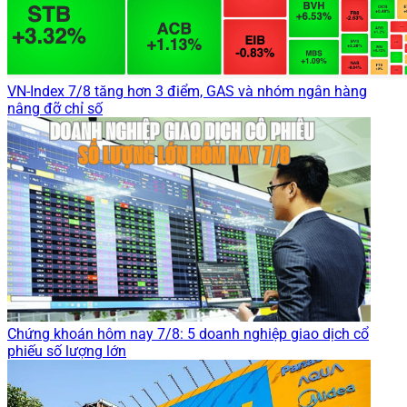
VN-Index 7/8 tăng hơn 3 điểm, GAS và nhóm ngân hàng
nâng đỡ chỉ số
Chứng khoán hôm nay 7/8: 5 doanh nghiệp giao dịch cổ
phiếu số lượng lớn