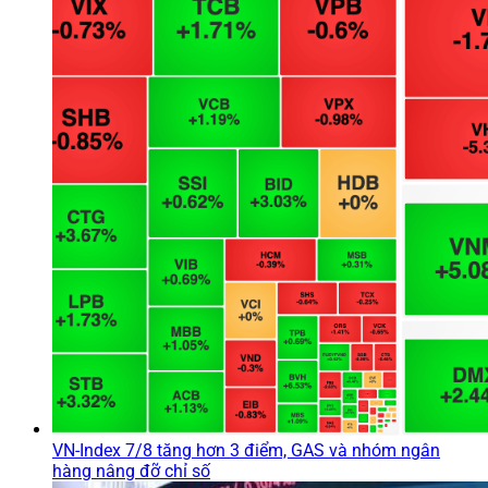
VN-Index 7/8 tăng hơn 3 điểm, GAS và nhóm ngân
hàng nâng đỡ chỉ số