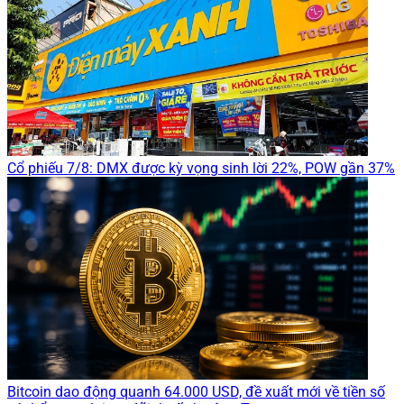
Cổ phiếu 7/8: DMX được kỳ vọng sinh lời 22%, POW gần 37%
Bitcoin dao động quanh 64.000 USD, đề xuất mới về tiền số