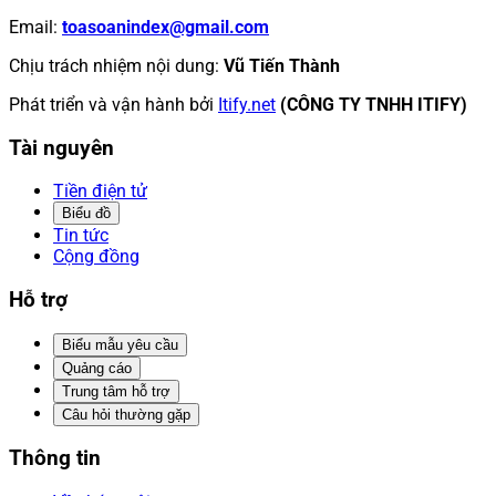
Email
:
toasoanindex@gmail.com
Chịu trách nhiệm nội dung
:
Vũ Tiến Thành
Phát triển và vận hành bởi
Itify.net
(CÔNG TY TNHH ITIFY)
Tài nguyên
Tiền điện tử
Biểu đồ
Tin tức
Cộng đồng
Hỗ trợ
Biểu mẫu yêu cầu
Quảng cáo
Trung tâm hỗ trợ
Câu hỏi thường gặp
Thông tin