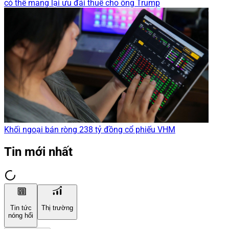
có thể mang lại ưu đãi thuế cho ông Trump
Khối ngoại bán ròng 238 tỷ đồng cổ phiếu VHM
Tin mới nhất
Tin tức
Thị trường
nóng hổi