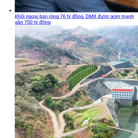
Khối ngoại bán ròng 76 tỷ đồng, DMX được gom mạnh
gần 700 tỷ đồng