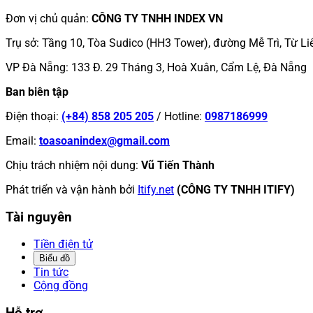
Đơn vị chủ quản
:
CÔNG TY TNHH INDEX VN
Trụ sở
:
Tầng 10, Tòa Sudico (HH3 Tower), đường Mễ Trì, Từ Li
VP Đà Nẵng
:
133 Đ. 29 Tháng 3, Hoà Xuân, Cẩm Lệ, Đà Nẵng
Ban biên tập
Điện thoại
:
(+84) 858 205 205
/
Hotline
:
0987186999
Email
:
toasoanindex@gmail.com
Chịu trách nhiệm nội dung
:
Vũ Tiến Thành
Phát triển và vận hành bởi
Itify.net
(CÔNG TY TNHH ITIFY)
Tài nguyên
Tiền điện tử
Biểu đồ
Tin tức
Cộng đồng