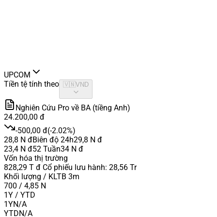
UPCOM
Tiền tệ tính theo
🇻🇳
VND
Nghiên Cứu Pro về BA (tiềng Anh)
24.200,00 đ
-500,00 đ
(
-2.02%
)
28,8 N đ
Biên độ 24h
29,8 N đ
23,4 N đ
52 Tuần
34 N đ
Vốn hóa thị trường
828,29 T đ
Cổ phiếu lưu hành
:
28,56 Tr
Khối lượng / KLTB 3m
700 / 4,85 N
1Y / YTD
1Y
N/A
YTD
N/A