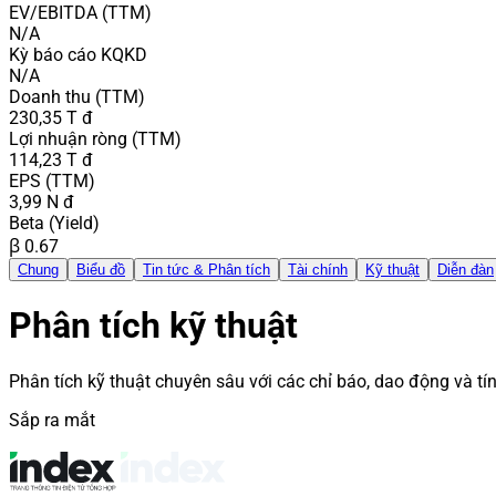
EV/EBITDA (TTM)
N/A
Kỳ báo cáo KQKD
N/A
Doanh thu (TTM)
230,35 T đ
Lợi nhuận ròng (TTM)
114,23 T đ
EPS (TTM)
3,99 N đ
Beta (Yield)
β 0.67
Chung
Biểu đồ
Tin tức & Phân tích
Tài chính
Kỹ thuật
Diễn đàn
Phân tích kỹ thuật
Phân tích kỹ thuật chuyên sâu với các chỉ báo, dao động và tín
Sắp ra mắt