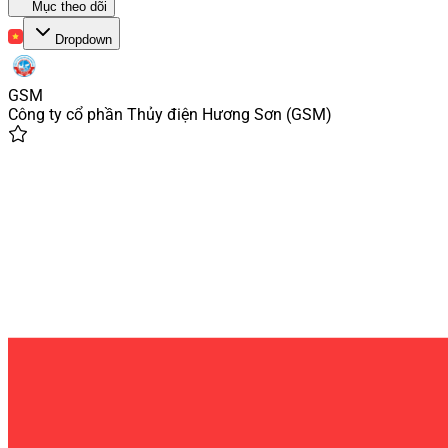
Mục theo dõi
Dropdown
GSM
Công ty cổ phần Thủy điện Hương Sơn
(
GSM
)