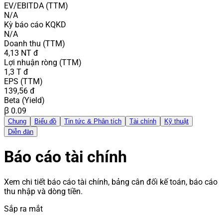
EV/EBITDA (TTM)
N/A
Kỳ báo cáo KQKD
N/A
Doanh thu (TTM)
4,13 NT đ
Lợi nhuận ròng (TTM)
1,3 T đ
EPS (TTM)
139,56 đ
Beta (Yield)
β 0.09
Chung
Biểu đồ
Tin tức & Phân tích
Tài chính
Kỹ thuật
Diễn đàn
Báo cáo tài chính
Xem chi tiết báo cáo tài chính, bảng cân đối kế toán, báo cáo
thu nhập và dòng tiền.
Sắp ra mắt