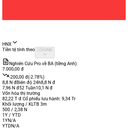
HNX
Tiền tệ tính theo
🇻🇳
VND
Nghiên Cứu Pro về BA (tiềng Anh)
7.000,00 đ
-200,00 đ
(
-2.78%
)
8,8 N đ
Biên độ 24h
8,8 N đ
7,96 N đ
52 Tuần
10,1 N đ
Vốn hóa thị trường
82,22 T đ
Cổ phiếu lưu hành
:
9,34 Tr
Khối lượng / KLTB 3m
500 / 2,38 N
1Y / YTD
1Y
N/A
YTD
N/A