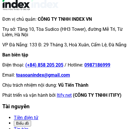
Đơn vị chủ quản
:
CÔNG TY TNHH INDEX VN
Trụ sở
:
Tầng 10, Tòa Sudico (HH3 Tower), đường Mễ Trì, Từ
Liêm, Hà Nội
VP Đà Nẵng
:
133 Đ. 29 Tháng 3, Hoà Xuân, Cẩm Lệ, Đà Nẵng
Ban biên tập
Điện thoại
:
(+84) 858 205 205
/
Hotline
:
0987186999
Email
:
toasoanindex@gmail.com
Chịu trách nhiệm nội dung
:
Vũ Tiến Thành
Phát triển và vận hành bởi
Itify.net
(CÔNG TY TNHH ITIFY)
Tài nguyên
Tiền điện tử
Biểu đồ