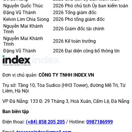
Nguyễn Quốc Thúc
2026
Phó chủ tịch Ủy ban kiểm toán
Đặng Vũ Thành
2026
Tổng giám đốc
Kelvin Lim Chia Siong
2026
Phó tổng giám đốc
Nguyễn Mai Khánh
2026
Giám đốc tài chính
Trình
Nguyễn Mai Khánh
2026
Kế toán trưởng
Trình
Đặng Vũ Thành
2026
Đại diện công bố thông tin
Đơn vị chủ quản
:
CÔNG TY TNHH INDEX VN
Trụ sở
:
Tầng 10, Tòa Sudico (HH3 Tower), đường Mễ Trì, Từ
Liêm, Hà Nội
VP Đà Nẵng
:
133 Đ. 29 Tháng 3, Hoà Xuân, Cẩm Lệ, Đà Nẵng
Ban biên tập
Điện thoại
:
(+84) 858 205 205
/
Hotline
:
0987186999