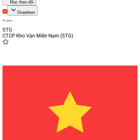
Mục theo dõi
Dropdown
STG
CTCP Kho Vận Miền Nam
(
STG
)