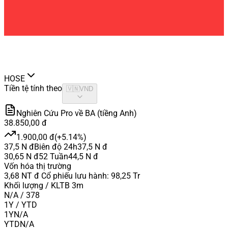
HOSE
Tiền tệ tính theo
🇻🇳
VND
Nghiên Cứu Pro về BA (tiềng Anh)
38.850,00 đ
1.900,00 đ
(
+5.14%
)
37,5 N đ
Biên độ 24h
37,5 N đ
30,65 N đ
52 Tuần
44,5 N đ
Vốn hóa thị trường
3,68 NT đ
Cổ phiếu lưu hành
:
98,25 Tr
Khối lượng / KLTB 3m
N/A / 378
1Y / YTD
1Y
N/A
YTD
N/A