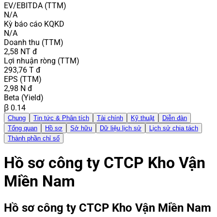
EV/EBITDA (TTM)
N/A
Kỳ báo cáo KQKD
N/A
Doanh thu (TTM)
2,58 NT đ
Lợi nhuận ròng (TTM)
293,76 T đ
EPS (TTM)
2,98 N đ
Beta (Yield)
β 0.14
Chung
Tin tức & Phân tích
Tài chính
Kỹ thuật
Diễn đàn
Tổng quan
Hồ sơ
Sở hữu
Dữ liệu lịch sử
Lịch sử chia tách
Thành phần chỉ số
Hồ sơ công ty CTCP Kho Vận
Miền Nam
Hồ sơ công ty
CTCP Kho Vận Miền Nam