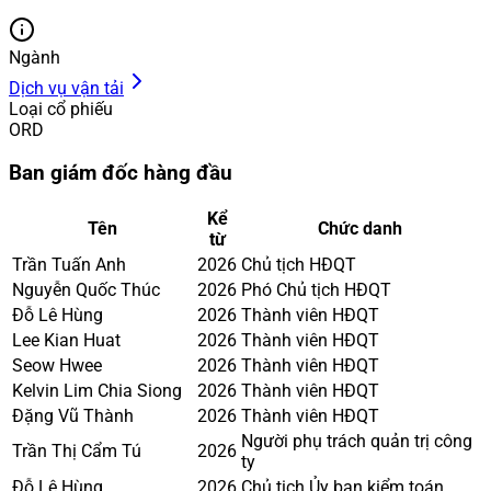
Ngành
Dịch vụ vận tải
Loại cổ phiếu
ORD
Ban giám đốc hàng đầu
Kể
Tên
Chức danh
từ
Trần Tuấn Anh
2026
Chủ tịch HĐQT
Nguyễn Quốc Thúc
2026
Phó Chủ tịch HĐQT
Đỗ Lê Hùng
2026
Thành viên HĐQT
Lee Kian Huat
2026
Thành viên HĐQT
Seow Hwee
2026
Thành viên HĐQT
Kelvin Lim Chia Siong
2026
Thành viên HĐQT
Đặng Vũ Thành
2026
Thành viên HĐQT
Người phụ trách quản trị công
Trần Thị Cẩm Tú
2026
ty
Đỗ Lê Hùng
2026
Chủ tịch Ủy ban kiểm toán