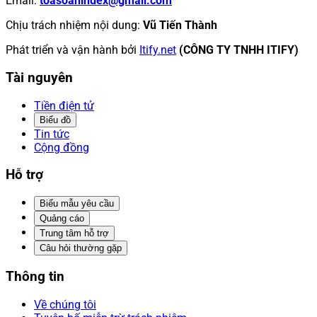
Email
:
toasoanindex@gmail.com
Chịu trách nhiệm nội dung
:
Vũ Tiến Thành
Phát triển và vận hành bởi
Itify.net
(CÔNG TY TNHH ITIFY)
Tài nguyên
Tiền điện tử
Biểu đồ
Tin tức
Cộng đồng
Hỗ trợ
Biểu mẫu yêu cầu
Quảng cáo
Trung tâm hỗ trợ
Câu hỏi thường gặp
Thông tin
Về chúng tôi