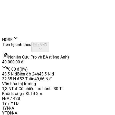
HOSE
Tiền tệ tính theo
🇻🇳
VND
Nghiên Cứu Pro về BA (tiềng Anh)
40.000,00 đ
0,00 đ
(
0%
)
43,5 N đ
Biên độ 24h
43,5 N đ
32,35 N đ
52 Tuần
49,66 N đ
Vốn hóa thị trường
1,3 NT đ
Cổ phiếu lưu hành
:
30 Tr
Khối lượng / KLTB 3m
N/A / 428
1Y / YTD
1Y
N/A
YTD
N/A