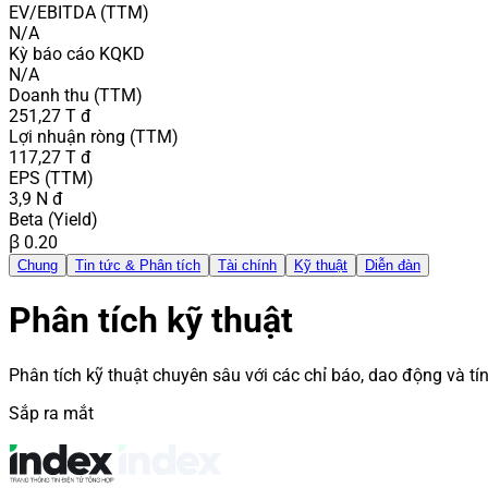
EV/EBITDA (TTM)
N/A
Kỳ báo cáo KQKD
N/A
Doanh thu (TTM)
251,27 T đ
Lợi nhuận ròng (TTM)
117,27 T đ
EPS (TTM)
3,9 N đ
Beta (Yield)
β 0.20
Chung
Tin tức & Phân tích
Tài chính
Kỹ thuật
Diễn đàn
Phân tích kỹ thuật
Phân tích kỹ thuật chuyên sâu với các chỉ báo, dao động và tín
Sắp ra mắt