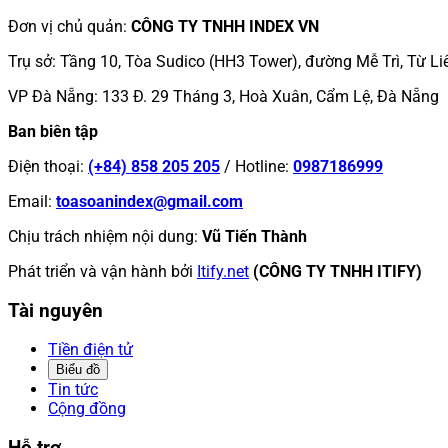
Đơn vị chủ quản
:
CÔNG TY TNHH INDEX VN
Trụ sở
:
Tầng 10, Tòa Sudico (HH3 Tower), đường Mễ Trì, Từ Li
VP Đà Nẵng
:
133 Đ. 29 Tháng 3, Hoà Xuân, Cẩm Lệ, Đà Nẵng
Ban biên tập
Điện thoại
:
(+84) 858 205 205
/
Hotline
:
0987186999
Email
:
toasoanindex@gmail.com
Chịu trách nhiệm nội dung
:
Vũ Tiến Thành
Phát triển và vận hành bởi
Itify.net
(CÔNG TY TNHH ITIFY)
Tài nguyên
Tiền điện tử
Biểu đồ
Tin tức
Cộng đồng