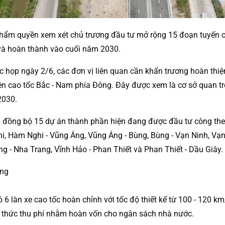
thẩm quyền xem xét chủ trương đầu tư mở rộng 15 đoạn tuyến c
và hoàn thành vào cuối năm 2030.
họp ngày 2/6, các đơn vị liên quan cần khẩn trương hoàn thiện
n cao tốc Bắc - Nam phía Đông. Đây được xem là cơ sở quan trọ
2030.
đồng bộ 15 dự án thành phần hiện đang được đầu tư công theo
ghi, Hàm Nghi - Vũng Áng, Vũng Áng - Bùng, Bùng - Vạn Ninh, Vạ
 - Nha Trang, Vĩnh Hảo - Phan Thiết và Phan Thiết - Dầu Giây.
6 làn xe cao tốc hoàn chỉnh với tốc độ thiết kế từ 100 - 120 
nh thức thu phí nhằm hoàn vốn cho ngân sách nhà nước.