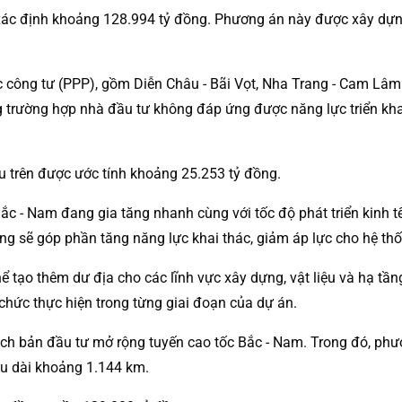
ác định khoảng 128.994 tỷ đồng. Phương án này được xây dựng
tác công tư (PPP), gồm Diễn Châu - Bãi Vọt, Nha Trang - Cam L
ong trường hợp nhà đầu tư không đáp ứng được năng lực triển k
 trên được ước tính khoảng 25.253 tỷ đồng.
Bắc - Nam đang gia tăng nhanh cùng với tốc độ phát triển kinh 
g sẽ góp phần tăng năng lực khai thác, giảm áp lực cho hệ thố
 tạo thêm dư địa cho các lĩnh vực xây dựng, vật liệu và hạ tầng
 chức thực hiện trong từng giai đoạn của dự án.
ịch bản đầu tư mở rộng tuyến cao tốc Bắc - Nam. Trong đó, ph
u dài khoảng 1.144 km.