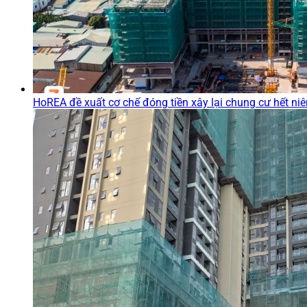
HoREA đề xuất cơ chế đóng tiền xây lại chung cư hết ni