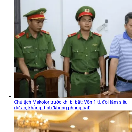
Chủ tịch Mekolor trước khi bị bắt: Vốn 1 tỉ, đòi làm siêu
dự án, khẳng định 'không phông bạt'