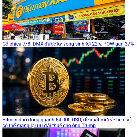
Cổ phiếu 7/8: DMX được kỳ vọng sinh lời 22%, POW gần 37%
Bitcoin dao động quanh 64.000 USD, đề xuất mới về tiền số
có thể mang lại ưu đãi thuế cho ông Trump