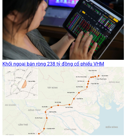
Khối ngoại bán ròng 238 tỷ đồng cổ phiếu VHM