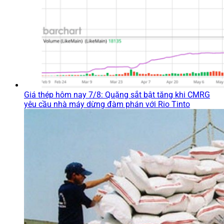
Giá thép hôm nay 7/8: Quặng sắt bật tăng khi CMRG
yêu cầu nhà máy dừng đàm phán với Rio Tinto