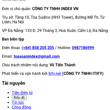
Đơn vị chủ quản
:
CÔNG TY TNHH INDEX VN
Trụ sở
:
Tầng 10, Tòa Sudico (HH3 Tower), đường Mễ Trì, Từ
Liêm, Hà Nội
VP Đà Nẵng
:
133 Đ. 29 Tháng 3, Hoà Xuân, Cẩm Lệ, Đà Nẵng
Ban biên tập
Điện thoại
:
(+84) 858 205 205
/
Hotline
:
0987186999
Email
:
toasoanindex@gmail.com
Chịu trách nhiệm nội dung
:
Vũ Tiến Thành
Phát triển và vận hành bởi
Itify.net
(CÔNG TY TNHH ITIFY)
Tài nguyên
Tiền điện tử
Biểu đồ
Tin tức
Cộng đồng