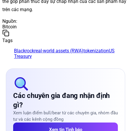
thể góp phần thúc đẩy sự chấp nhận của các sản phẩm này
trên các mạng.
Nguồn
:
Bitcoin
Tags
Blackrock
real-world assets (RWA)
tokenization
US
Treasury
Các chuyên gia đang nhận định
gì?
Xem luận điểm bull/bear từ các chuyên gia, nhóm đầu
tư và các kênh cộng đồng
Xem tin Tình báo