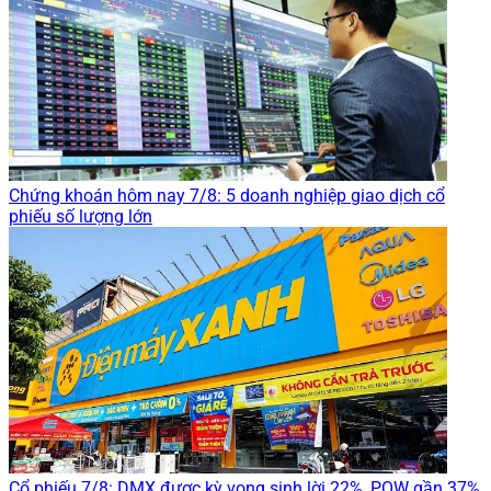
Chứng khoán hôm nay 7/8: 5 doanh nghiệp giao dịch cổ
phiếu số lượng lớn
Cổ phiếu 7/8: DMX được kỳ vọng sinh lời 22%, POW gần 37%