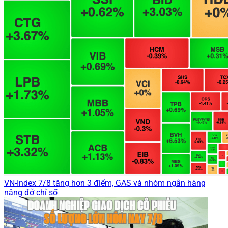
VN-Index 7/8 tăng hơn 3 điểm, GAS và nhóm ngân hàng
nâng đỡ chỉ số