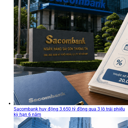
Sacombank huy động 3.650 tỷ đồng qua 3 lô trái phiếu
kỳ hạn 6 năm