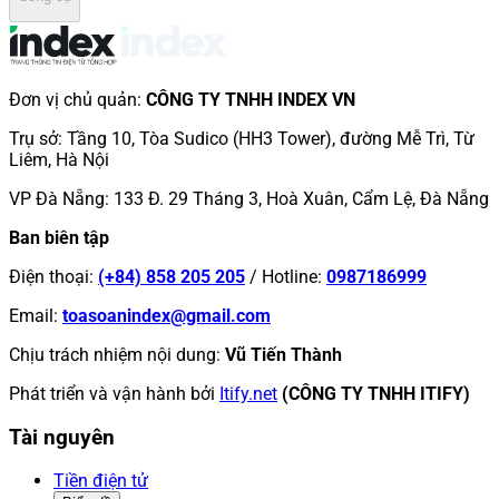
Đơn vị chủ quản
:
CÔNG TY TNHH INDEX VN
Trụ sở
:
Tầng 10, Tòa Sudico (HH3 Tower), đường Mễ Trì, Từ
Liêm, Hà Nội
VP Đà Nẵng
:
133 Đ. 29 Tháng 3, Hoà Xuân, Cẩm Lệ, Đà Nẵng
Ban biên tập
Điện thoại
:
(+84) 858 205 205
/
Hotline
:
0987186999
Email
:
toasoanindex@gmail.com
Chịu trách nhiệm nội dung
:
Vũ Tiến Thành
Phát triển và vận hành bởi
Itify.net
(CÔNG TY TNHH ITIFY)
Tài nguyên
Tiền điện tử