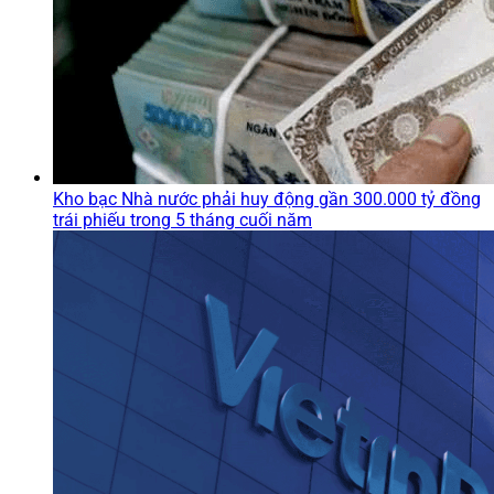
Kho bạc Nhà nước phải huy động gần 300.000 tỷ đồng
trái phiếu trong 5 tháng cuối năm