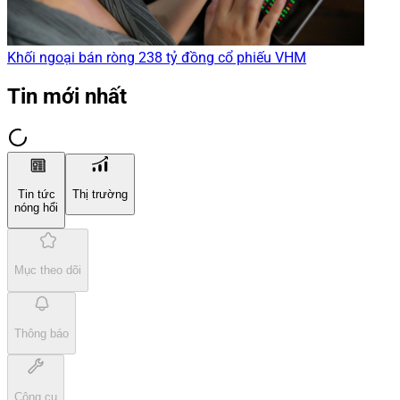
Khối ngoại bán ròng 238 tỷ đồng cổ phiếu VHM
Tin mới nhất
Tin tức
Thị trường
nóng hổi
Mục theo dõi
Thông báo
Công cụ