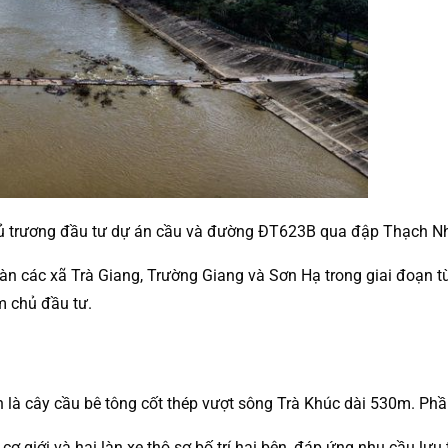
ủ trương đầu tư dự án cầu và đường ĐT623B qua đập Thạch Nh
 bàn các xã Trà Giang, Trường Giang và Sơn Hạ trong giai đoạn
m chủ đầu tư.
 là cây cầu bê tông cốt thép vượt sông Trà Khúc dài 530m. Ph
cơ giới và hai làn xe thô sơ bố trí hai bên, đáp ứng nhu cầu lư