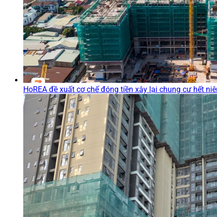
HoREA đề xuất cơ chế đóng tiền xây lại chung cư hết ni