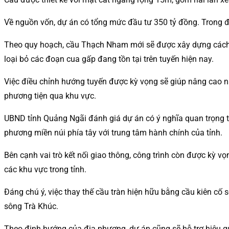
Về nguồn vốn, dự án có tổng mức đầu tư 350 tỷ đồng. Trong đó
Theo quy hoạch, cầu Thạch Nham mới sẽ được xây dựng cách 
loại bỏ các đoạn cua gấp đang tồn tại trên tuyến hiện nay.
Việc điều chỉnh hướng tuyến được kỳ vọng sẽ giúp nâng cao năn
phương tiện qua khu vực.
UBND tỉnh Quảng Ngãi đánh giá dự án có ý nghĩa quan trọng tr
phương miền núi phía tây với trung tâm hành chính của tỉnh.
Bên cạnh vai trò kết nối giao thông, công trình còn được kỳ vọ
các khu vực trong tỉnh.
Đáng chú ý, việc thay thế cầu tràn hiện hữu bằng cầu kiên cố 
sông Trà Khúc.
Theo định hướng của địa phương, dự án cũng sẽ hỗ trợ hiệu q