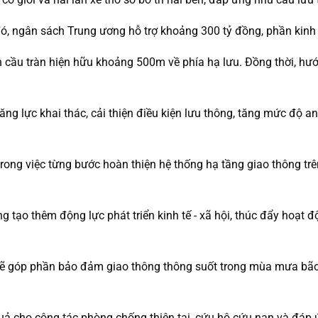
, ngân sách Trung ương hỗ trợ khoảng 300 tỷ đồng, phần kinh p
cầu tràn hiện hữu khoảng 500m về phía hạ lưu. Đồng thời, hư
g lực khai thác, cải thiện điều kiện lưu thông, tăng mức độ an
ong việc từng bước hoàn thiện hệ thống hạ tầng giao thông trên
ng tạo thêm động lực phát triển kinh tế - xã hội, thúc đẩy hoạt
sẽ góp phần bảo đảm giao thông thông suốt trong mùa mưa bão, h
uả cho công tác phòng chống thiên tai, cứu hộ cứu nạn và đáp 