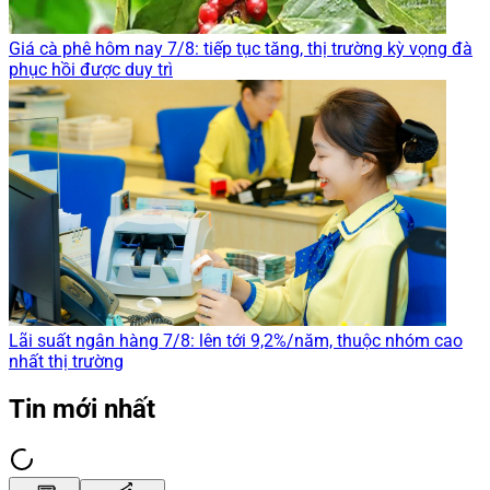
Giá cà phê hôm nay 7/8: tiếp tục tăng, thị trường kỳ vọng đà
phục hồi được duy trì
Lãi suất ngân hàng 7/8: lên tới 9,2%/năm, thuộc nhóm cao
nhất thị trường
Tin mới nhất