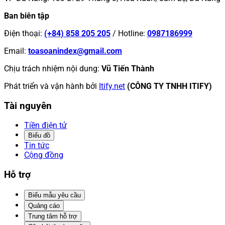
Ban biên tập
Điện thoại
:
(+84) 858 205 205
/
Hotline
:
0987186999
Email
:
toasoanindex@gmail.com
Chịu trách nhiệm nội dung
:
Vũ Tiến Thành
Phát triển và vận hành bởi
Itify.net
(CÔNG TY TNHH ITIFY)
Tài nguyên
Tiền điện tử
Biểu đồ
Tin tức
Cộng đồng
Hỗ trợ
Biểu mẫu yêu cầu
Quảng cáo
Trung tâm hỗ trợ