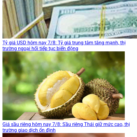
Tỷ giá USD hôm nay 7/8: Tỷ giá trung tâm tăng mạnh, thị
trường ngoại hối tiếp tục biến động
Giá sầu riêng hôm nay 7/8: Sầu riêng Thái giữ mức cao, thị
trường giao dịch ổn định