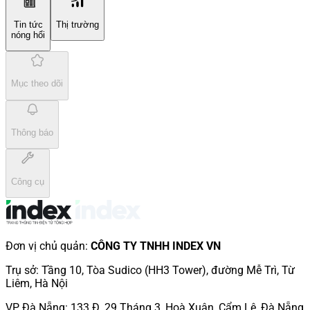
Tin tức
Thị trường
nóng hổi
Mục theo dõi
Thông báo
Công cụ
Đơn vị chủ quản
:
CÔNG TY TNHH INDEX VN
Trụ sở
:
Tầng 10, Tòa Sudico (HH3 Tower), đường Mễ Trì, Từ
Liêm, Hà Nội
VP Đà Nẵng
:
133 Đ. 29 Tháng 3, Hoà Xuân, Cẩm Lệ, Đà Nẵng