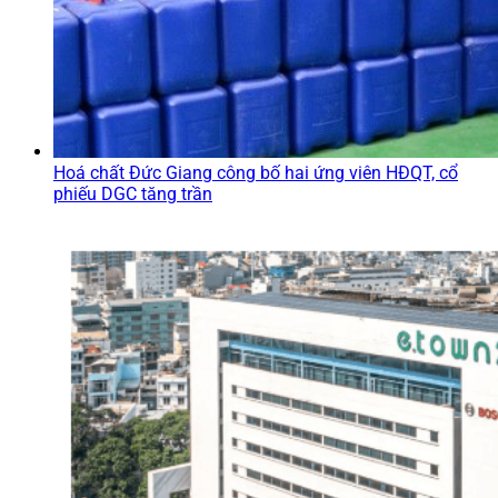
Hoá chất Đức Giang công bố hai ứng viên HĐQT, cổ
phiếu DGC tăng trần