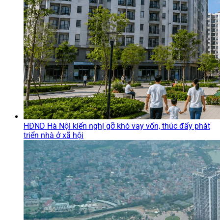
HĐND Hà Nội kiến nghị gỡ khó vay vốn, thúc đẩy phát
triển nhà ở xã hội