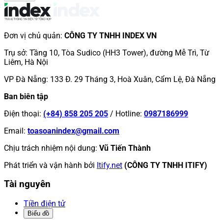
Đơn vị chủ quản
:
CÔNG TY TNHH INDEX VN
Trụ sở
:
Tầng 10, Tòa Sudico (HH3 Tower), đường Mễ Trì, Từ
Liêm, Hà Nội
VP Đà Nẵng
:
133 Đ. 29 Tháng 3, Hoà Xuân, Cẩm Lệ, Đà Nẵng
Ban biên tập
Điện thoại
:
(+84) 858 205 205
/
Hotline
:
0987186999
Email
:
toasoanindex@gmail.com
Chịu trách nhiệm nội dung
:
Vũ Tiến Thành
Phát triển và vận hành bởi
Itify.net
(CÔNG TY TNHH ITIFY)
Tài nguyên
Tiền điện tử
Biểu đồ