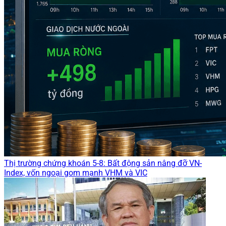
Thị trường chứng khoán 5-8: Bất động sản nâng đỡ VN-
Index, vốn ngoại gom mạnh VHM và VIC