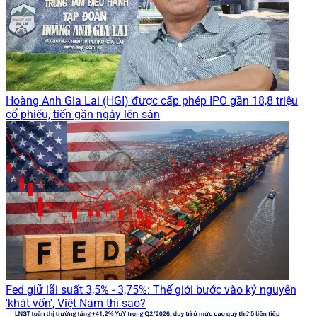
Hoàng Anh Gia Lai (HGI) được cấp phép IPO gần 18,8 triệu
cổ phiếu, tiến gần ngày lên sàn
Fed giữ lãi suất 3,5% - 3,75%: Thế giới bước vào kỷ nguyên
'khát vốn', Việt Nam thì sao?