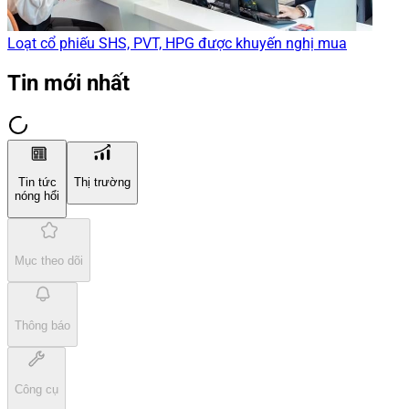
Loạt cổ phiếu SHS, PVT, HPG được khuyến nghị mua
Tin mới nhất
Tin tức
Thị trường
nóng hổi
Mục theo dõi
Thông báo
Công cụ