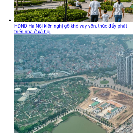
HĐND Hà Nội kiến nghị gỡ khó vay vốn, thúc đẩy phát
triển nhà ở xã hội