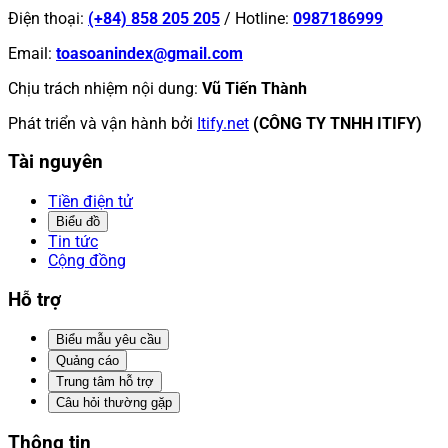
Điện thoại
:
(+84) 858 205 205
/
Hotline
:
0987186999
Email
:
toasoanindex@gmail.com
Chịu trách nhiệm nội dung
:
Vũ Tiến Thành
Phát triển và vận hành bởi
Itify.net
(CÔNG TY TNHH ITIFY)
Tài nguyên
Tiền điện tử
Biểu đồ
Tin tức
Cộng đồng
Hỗ trợ
Biểu mẫu yêu cầu
Quảng cáo
Trung tâm hỗ trợ
Câu hỏi thường gặp
Thông tin