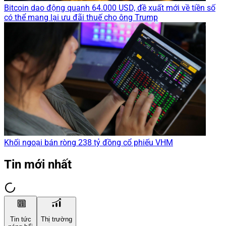
Bitcoin dao động quanh 64.000 USD, đề xuất mới về tiền số
có thể mang lại ưu đãi thuế cho ông Trump
Khối ngoại bán ròng 238 tỷ đồng cổ phiếu VHM
Tin mới nhất
Tin tức
Thị trường