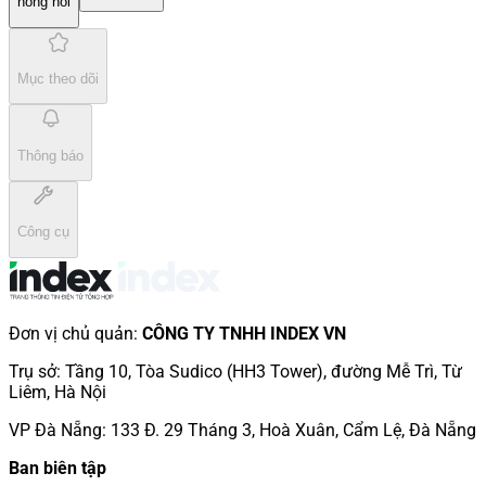
nóng hổi
Mục theo dõi
Thông báo
Công cụ
Đơn vị chủ quản
:
CÔNG TY TNHH INDEX VN
Trụ sở
:
Tầng 10, Tòa Sudico (HH3 Tower), đường Mễ Trì, Từ
Liêm, Hà Nội
VP Đà Nẵng
:
133 Đ. 29 Tháng 3, Hoà Xuân, Cẩm Lệ, Đà Nẵng
Ban biên tập