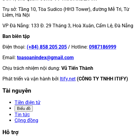
Trụ sở
:
Tầng 10, Tòa Sudico (HH3 Tower), đường Mễ Trì, Từ
Liêm, Hà Nội
VP Đà Nẵng
:
133 Đ. 29 Tháng 3, Hoà Xuân, Cẩm Lệ, Đà Nẵng
Ban biên tập
Điện thoại
:
(+84) 858 205 205
/
Hotline
:
0987186999
Email
:
toasoanindex@gmail.com
Chịu trách nhiệm nội dung
:
Vũ Tiến Thành
Phát triển và vận hành bởi
Itify.net
(CÔNG TY TNHH ITIFY)
Tài nguyên
Tiền điện tử
Biểu đồ
Tin tức
Cộng đồng
Hỗ trợ