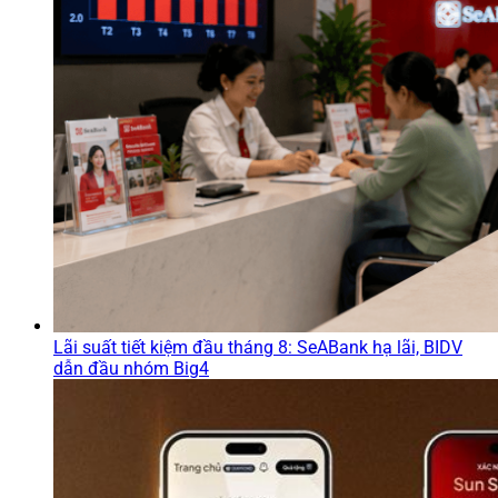
Lãi suất tiết kiệm đầu tháng 8: SeABank hạ lãi, BIDV
dẫn đầu nhóm Big4