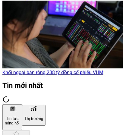
Khối ngoại bán ròng 238 tỷ đồng cổ phiếu VHM
Tin mới nhất
Tin tức
Thị trường
nóng hổi