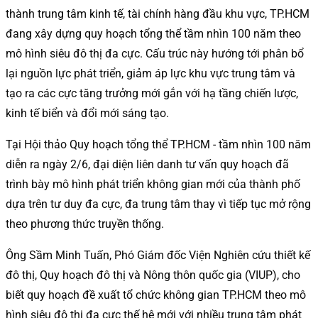
thành trung tâm kinh tế, tài chính hàng đầu khu vực, TP.HCM
đang xây dựng quy hoạch tổng thể tầm nhìn 100 năm theo
mô hình siêu đô thị đa cực. Cấu trúc này hướng tới phân bổ
lại nguồn lực phát triển, giảm áp lực khu vực trung tâm và
tạo ra các cực tăng trưởng mới gắn với hạ tầng chiến lược,
kinh tế biển và đổi mới sáng tạo.
Tại Hội thảo Quy hoạch tổng thể TP.HCM - tầm nhìn 100 năm
diễn ra ngày 2/6, đại diện liên danh tư vấn quy hoạch đã
trình bày mô hình phát triển không gian mới của thành phố
dựa trên tư duy đa cực, đa trung tâm thay vì tiếp tục mở rộng
theo phương thức truyền thống.
Ông Sầm Minh Tuấn, Phó Giám đốc Viện Nghiên cứu thiết kế
đô thị, Quy hoạch đô thị và Nông thôn quốc gia (VIUP), cho
biết quy hoạch đề xuất tổ chức không gian TP.HCM theo mô
hình siêu đô thị đa cực thế hệ mới với nhiều trung tâm phát