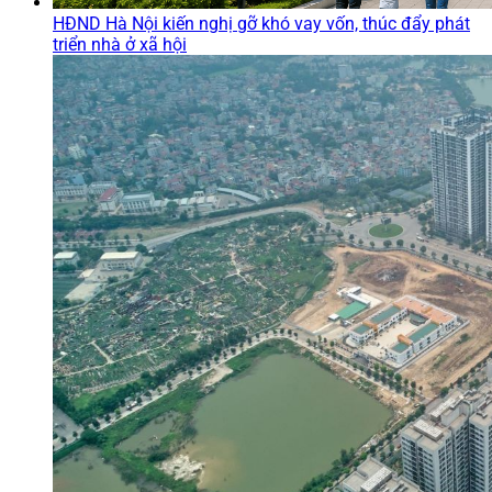
HĐND Hà Nội kiến nghị gỡ khó vay vốn, thúc đẩy phát
triển nhà ở xã hội