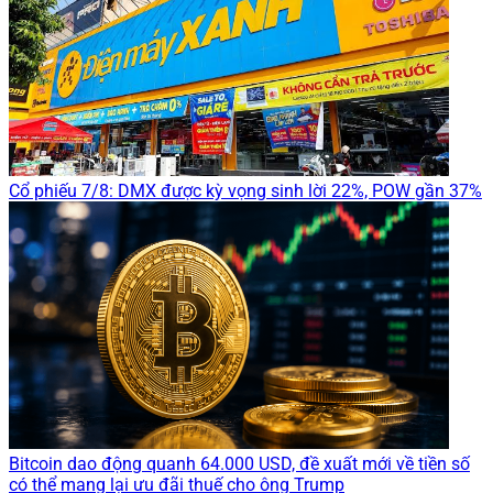
Cổ phiếu 7/8: DMX được kỳ vọng sinh lời 22%, POW gần 37%
Bitcoin dao động quanh 64.000 USD, đề xuất mới về tiền số
có thể mang lại ưu đãi thuế cho ông Trump