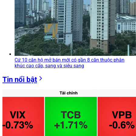
Cứ 10 căn hộ mở bán mới có gần 8 căn thuộc phân
khúc cao cấp, sang và siêu sang
Tin nổi bật