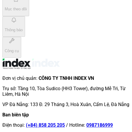
Mục theo dõi
Thông báo
Công cụ
Đơn vị chủ quản
:
CÔNG TY TNHH INDEX VN
Trụ sở
:
Tầng 10, Tòa Sudico (HH3 Tower), đường Mễ Trì, Từ
Liêm, Hà Nội
VP Đà Nẵng
:
133 Đ. 29 Tháng 3, Hoà Xuân, Cẩm Lệ, Đà Nẵng
Ban biên tập
Điện thoại
:
(+84) 858 205 205
/
Hotline
:
0987186999