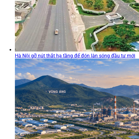
Hà Nội gỡ nút thắt hạ tầng để đón làn sóng đầu tư mới