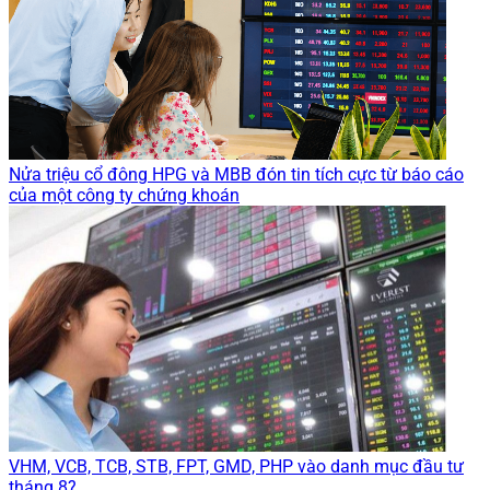
Nửa triệu cổ đông HPG và MBB đón tin tích cực từ báo cáo
của một công ty chứng khoán
VHM, VCB, TCB, STB, FPT, GMD, PHP vào danh mục đầu tư
tháng 8?