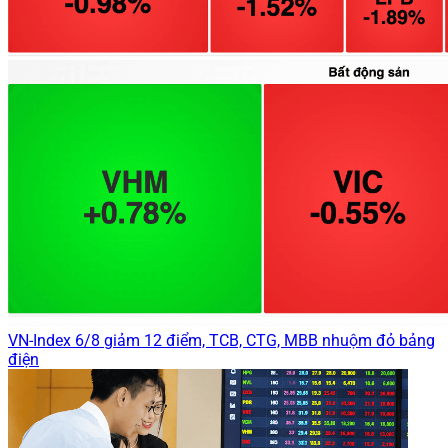
VN-Index 6/8 giảm 12 điểm, TCB, CTG, MBB nhuộm đỏ bảng
điện