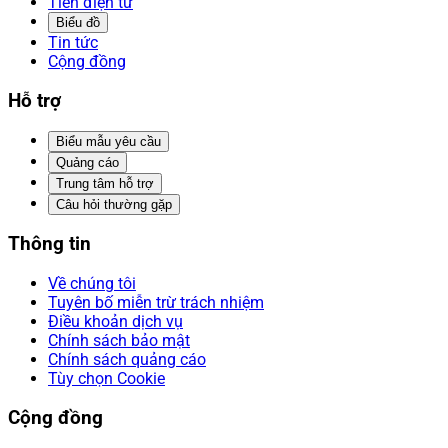
Tiền điện tử
Biểu đồ
Tin tức
Cộng đồng
Hỗ trợ
Biểu mẫu yêu cầu
Quảng cáo
Trung tâm hỗ trợ
Câu hỏi thường gặp
Thông tin
Về chúng tôi
Tuyên bố miễn trừ trách nhiệm
Điều khoản dịch vụ
Chính sách bảo mật
Chính sách quảng cáo
Tùy chọn Cookie
Cộng đồng