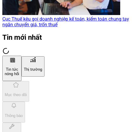
Cục Thuế kêu gọi doanh nghiệp kế toán, kiểm toán chung tay
ngăn chuyển giá, trốn thuế
Tin mới nhất
Tin tức
Thị trường
nóng hổi
Mục theo dõi
Thông báo