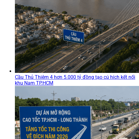
Cầu Thủ Thiêm 4 hơn 5.000 tỷ đồng tạo cú hích kết nối
khu Nam TP.HCM