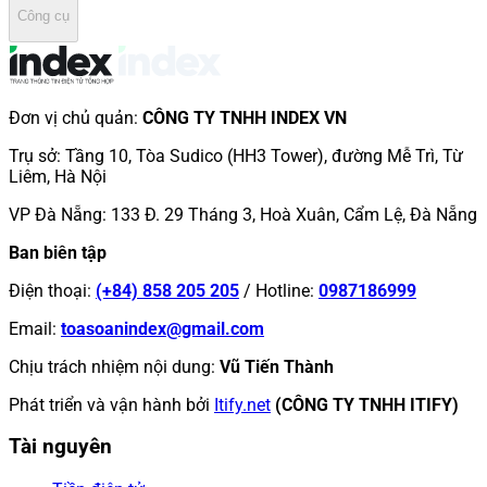
Công cụ
Đơn vị chủ quản
:
CÔNG TY TNHH INDEX VN
Trụ sở
:
Tầng 10, Tòa Sudico (HH3 Tower), đường Mễ Trì, Từ
Liêm, Hà Nội
VP Đà Nẵng
:
133 Đ. 29 Tháng 3, Hoà Xuân, Cẩm Lệ, Đà Nẵng
Ban biên tập
Điện thoại
:
(+84) 858 205 205
/
Hotline
:
0987186999
Email
:
toasoanindex@gmail.com
Chịu trách nhiệm nội dung
:
Vũ Tiến Thành
Phát triển và vận hành bởi
Itify.net
(CÔNG TY TNHH ITIFY)
Tài nguyên