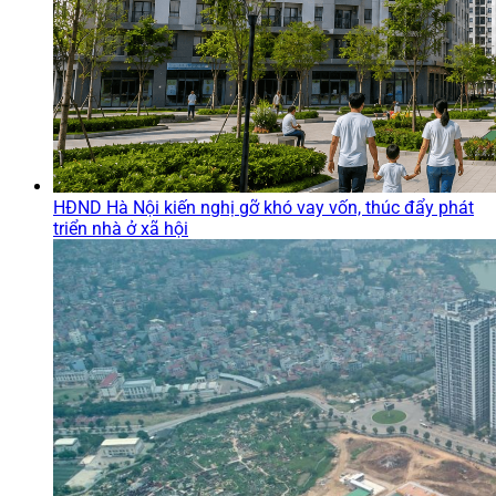
HĐND Hà Nội kiến nghị gỡ khó vay vốn, thúc đẩy phát
triển nhà ở xã hội