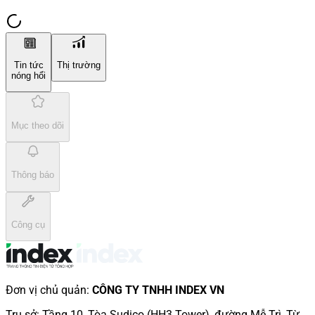
Tin tức
Thị trường
nóng hổi
Mục theo dõi
Thông báo
Công cụ
Đơn vị chủ quản
:
CÔNG TY TNHH INDEX VN
Trụ sở
:
Tầng 10, Tòa Sudico (HH3 Tower), đường Mễ Trì, Từ