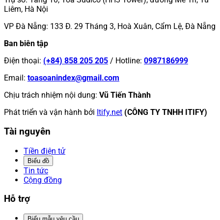
Liêm, Hà Nội
VP Đà Nẵng
:
133 Đ. 29 Tháng 3, Hoà Xuân, Cẩm Lệ, Đà Nẵng
Ban biên tập
Điện thoại
:
(+84) 858 205 205
/
Hotline
:
0987186999
Email
:
toasoanindex@gmail.com
Chịu trách nhiệm nội dung
:
Vũ Tiến Thành
Phát triển và vận hành bởi
Itify.net
(CÔNG TY TNHH ITIFY)
Tài nguyên
Tiền điện tử
Biểu đồ
Tin tức
Cộng đồng
Hỗ trợ
Biểu mẫu yêu cầu