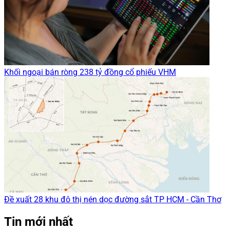
Khối ngoại bán ròng 238 tỷ đồng cổ phiếu VHM
Đề xuất 28 khu đô thị nén dọc đường sắt TP HCM - Cần Thơ
Tin mới nhất