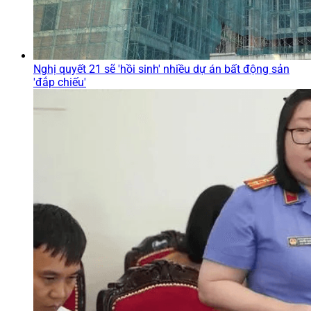
Nghị quyết 21 sẽ 'hồi sinh' nhiều dự án bất động sản
'đắp chiếu'