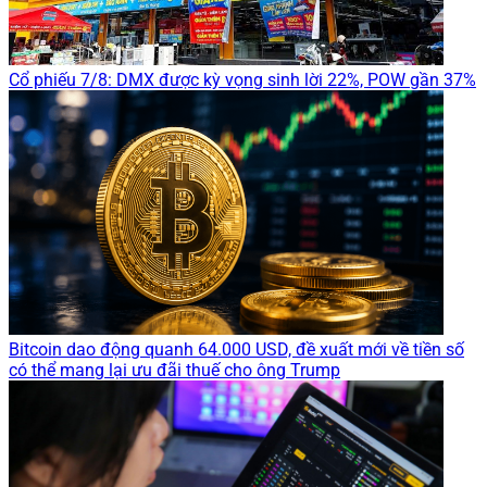
Cổ phiếu 7/8: DMX được kỳ vọng sinh lời 22%, POW gần 37%
Bitcoin dao động quanh 64.000 USD, đề xuất mới về tiền số
có thể mang lại ưu đãi thuế cho ông Trump