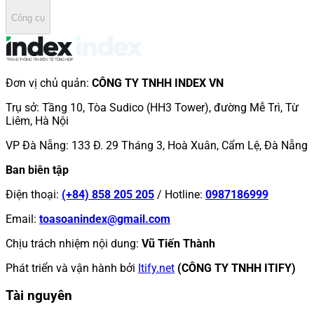
Công cụ
Đơn vị chủ quản
:
CÔNG TY TNHH INDEX VN
Trụ sở
:
Tầng 10, Tòa Sudico (HH3 Tower), đường Mễ Trì, Từ
Liêm, Hà Nội
VP Đà Nẵng
:
133 Đ. 29 Tháng 3, Hoà Xuân, Cẩm Lệ, Đà Nẵng
Ban biên tập
Điện thoại
:
(+84) 858 205 205
/
Hotline
:
0987186999
Email
:
toasoanindex@gmail.com
Chịu trách nhiệm nội dung
:
Vũ Tiến Thành
Phát triển và vận hành bởi
Itify.net
(CÔNG TY TNHH ITIFY)
Tài nguyên