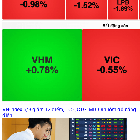
VN-Index 6/8 giảm 12 điểm, TCB, CTG, MBB nhuộm đỏ bảng
điện