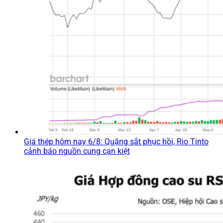
Giá thép hôm nay 6/8: Quặng sắt phục hồi, Rio Tinto
cảnh báo nguồn cung cạn kiệt