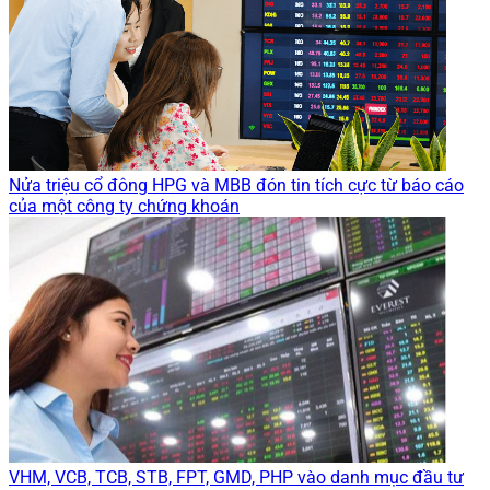
Nửa triệu cổ đông HPG và MBB đón tin tích cực từ báo cáo
của một công ty chứng khoán
VHM, VCB, TCB, STB, FPT, GMD, PHP vào danh mục đầu tư