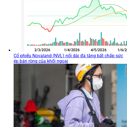
Cổ phiếu Novaland (NVL) nối dài đà tăng bất chấp sức
ép bán ròng của khối ngoại