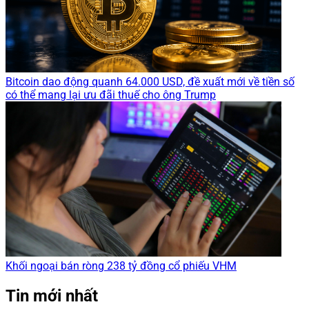
Bitcoin dao động quanh 64.000 USD, đề xuất mới về tiền số
có thể mang lại ưu đãi thuế cho ông Trump
Khối ngoại bán ròng 238 tỷ đồng cổ phiếu VHM
Tin mới nhất