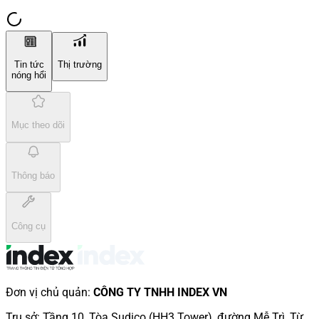
Tin tức
Thị trường
nóng hổi
Mục theo dõi
Thông báo
Công cụ
Đơn vị chủ quản
:
CÔNG TY TNHH INDEX VN
Trụ sở
:
Tầng 10, Tòa Sudico (HH3 Tower), đường Mễ Trì, Từ