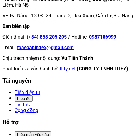
Liêm, Hà Nội
VP Đà Nẵng
:
133 Đ. 29 Tháng 3, Hoà Xuân, Cẩm Lệ, Đà Nẵng
Ban biên tập
Điện thoại
:
(+84) 858 205 205
/
Hotline
:
0987186999
Email
:
toasoanindex@gmail.com
Chịu trách nhiệm nội dung
:
Vũ Tiến Thành
Phát triển và vận hành bởi
Itify.net
(CÔNG TY TNHH ITIFY)
Tài nguyên
Tiền điện tử
Biểu đồ
Tin tức
Cộng đồng
Hỗ trợ
Biểu mẫu yêu cầu