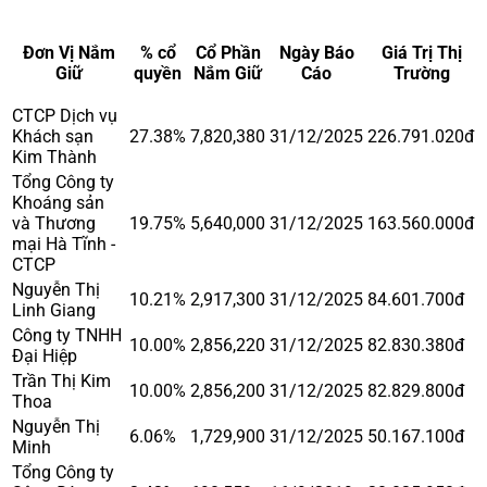
Đơn Vị Nắm
% cổ
Cổ Phần
Ngày Báo
Giá Trị Thị
Giữ
quyền
Nắm Giữ
Cáo
Trường
CTCP Dịch vụ
Khách sạn
27.38%
7,820,380
31/12/2025
226.791.020đ
Kim Thành
Tổng Công ty
Khoáng sản
và Thương
19.75%
5,640,000
31/12/2025
163.560.000đ
mại Hà Tĩnh -
CTCP
Nguyễn Thị
10.21%
2,917,300
31/12/2025
84.601.700đ
Linh Giang
Công ty TNHH
10.00%
2,856,220
31/12/2025
82.830.380đ
Đại Hiệp
Trần Thị Kim
10.00%
2,856,200
31/12/2025
82.829.800đ
Thoa
Nguyễn Thị
6.06%
1,729,900
31/12/2025
50.167.100đ
Minh
Tổng Công ty