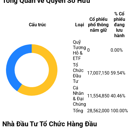
Tổng Quan về Quyền Sở Hữu
% Cổ
Cổ phiếu
phiếu
Cấu trúc
Loại
phổ thông
đang
nắm giữ
lưu
hành
Quỹ
Tương
0
0.00%
Hỗ &
ETF
Tổ
Chức
17,007,150
59.54%
Đầu
Tư
Cá
Nhân
11,554,850
40.46%
& Đại
Chúng
Tổng
28,562,000
100.00%
Nhà Đầu Tư Tổ Chức Hàng Đầu