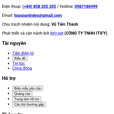
Điện thoại
:
(+84) 858 205 205
/
Hotline
:
0987186999
Email
:
toasoanindex@gmail.com
Chịu trách nhiệm nội dung
:
Vũ Tiến Thành
Phát triển và vận hành bởi
Itify.net
(CÔNG TY TNHH ITIFY)
Tài nguyên
Tiền điện tử
Biểu đồ
Tin tức
Cộng đồng
Hỗ trợ
Biểu mẫu yêu cầu
Quảng cáo
Trung tâm hỗ trợ
Câu hỏi thường gặp