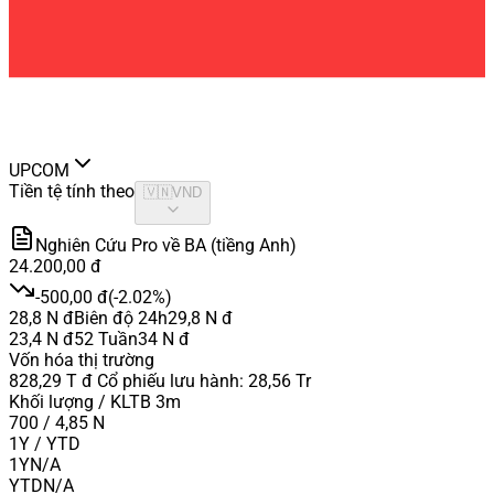
UPCOM
Tiền tệ tính theo
🇻🇳
VND
Nghiên Cứu Pro về BA (tiềng Anh)
24.200,00 đ
-500,00 đ
(
-2.02%
)
28,8 N đ
Biên độ 24h
29,8 N đ
23,4 N đ
52 Tuần
34 N đ
Vốn hóa thị trường
828,29 T đ
Cổ phiếu lưu hành
:
28,56 Tr
Khối lượng / KLTB 3m
700 / 4,85 N
1Y / YTD
1Y
N/A
YTD
N/A