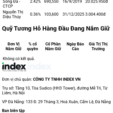
Sông Đà -
2.42%
690,550
16/9/2019
20.025.950đ
CTCP
Nguyễn Thị
0.36%
103,600
31/12/2025
3.004.400đ
Diệu Thúy
Quỹ Tương Hỗ Hàng Đầu Đang Nắm Giữ
Đơn Vị
% cổ
Cổ Phần
Ngày Báo
Giá Trị Thị
Nắm Giữ
quyền
Nắm Giữ
Cáo
Trường
Không có kết quả.
Đơn vị chủ quản
:
CÔNG TY TNHH INDEX VN
Trụ sở
:
Tầng 10, Tòa Sudico (HH3 Tower), đường Mễ Trì, Từ
Liêm, Hà Nội
VP Đà Nẵng
:
133 Đ. 29 Tháng 3, Hoà Xuân, Cẩm Lệ, Đà Nẵng
Ban biên tập