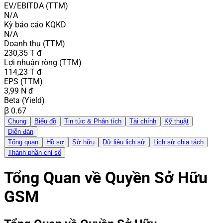
EV/EBITDA (TTM)
N/A
Kỳ báo cáo KQKD
N/A
Doanh thu (TTM)
230,35 T đ
Lợi nhuận ròng (TTM)
114,23 T đ
EPS (TTM)
3,99 N đ
Beta (Yield)
β 0.67
Chung
Biểu đồ
Tin tức & Phân tích
Tài chính
Kỹ thuật
Diễn đàn
Tổng quan
Hồ sơ
Sở hữu
Dữ liệu lịch sử
Lịch sử chia tách
Thành phần chỉ số
Tổng Quan về Quyền Sở Hữu
GSM