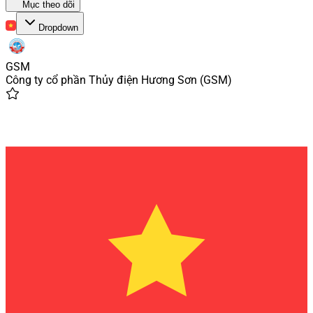
Mục theo dõi
Dropdown
GSM
Công ty cổ phần Thủy điện Hương Sơn
(
GSM
)