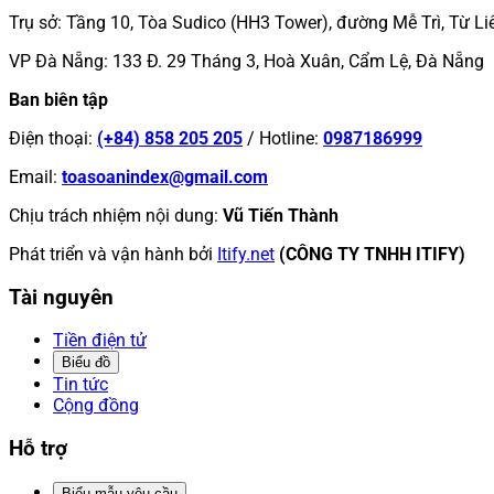
Trụ sở
:
Tầng 10, Tòa Sudico (HH3 Tower), đường Mễ Trì, Từ Li
VP Đà Nẵng
:
133 Đ. 29 Tháng 3, Hoà Xuân, Cẩm Lệ, Đà Nẵng
Ban biên tập
Điện thoại
:
(+84) 858 205 205
/
Hotline
:
0987186999
Email
:
toasoanindex@gmail.com
Chịu trách nhiệm nội dung
:
Vũ Tiến Thành
Phát triển và vận hành bởi
Itify.net
(CÔNG TY TNHH ITIFY)
Tài nguyên
Tiền điện tử
Biểu đồ
Tin tức
Cộng đồng
Hỗ trợ
Biểu mẫu yêu cầu