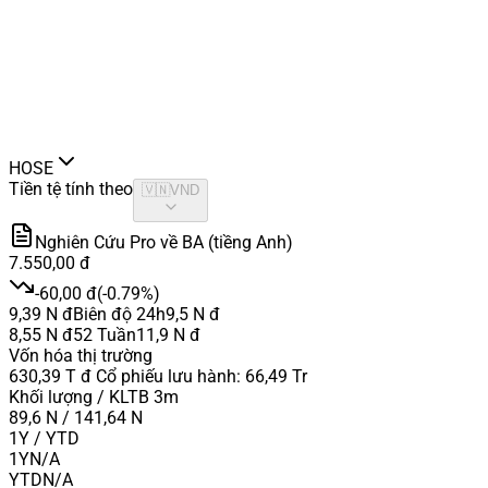
HOSE
Tiền tệ tính theo
🇻🇳
VND
Nghiên Cứu Pro về BA (tiềng Anh)
7.550,00 đ
-60,00 đ
(
-0.79%
)
9,39 N đ
Biên độ 24h
9,5 N đ
8,55 N đ
52 Tuần
11,9 N đ
Vốn hóa thị trường
630,39 T đ
Cổ phiếu lưu hành
:
66,49 Tr
Khối lượng / KLTB 3m
89,6 N / 141,64 N
1Y / YTD
1Y
N/A
YTD
N/A