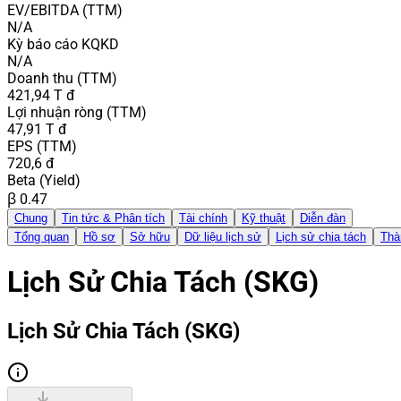
EV/EBITDA (TTM)
N/A
Kỳ báo cáo KQKD
N/A
Doanh thu (TTM)
421,94 T đ
Lợi nhuận ròng (TTM)
47,91 T đ
EPS (TTM)
720,6 đ
Beta (Yield)
β 0.47
Chung
Tin tức & Phân tích
Tài chính
Kỹ thuật
Diễn đàn
Tổng quan
Hồ sơ
Sở hữu
Dữ liệu lịch sử
Lịch sử chia tách
Thà
Lịch Sử Chia Tách (SKG)
Lịch Sử Chia Tách (SKG)