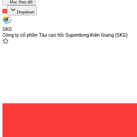
Mục theo dõi
Dropdown
SKG
Công ty cổ phần Tàu cao tốc Superdong-Kiên Giang
(
SKG
)