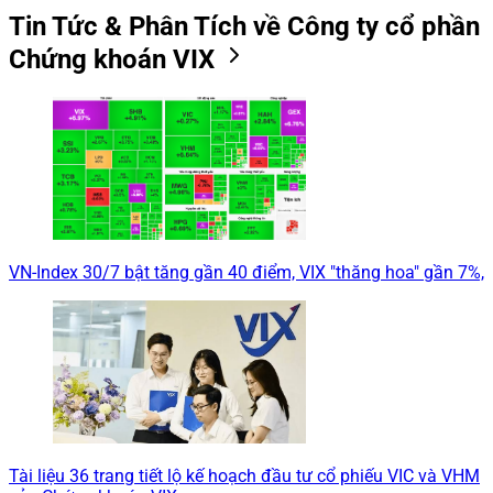
Tin Tức & Phân Tích về Công ty cổ phần
Chứng khoán VIX
VN-Index 30/7 bật tăng gần 40 điểm, VIX "thăng hoa" gần 7%,
Tài liệu 36 trang tiết lộ kế hoạch đầu tư cổ phiếu VIC và VHM