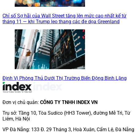
Chỉ số Sợ hãi của Wall Street tăng lên mức cao nhất kể từ
tháng 11 — khi Trump leo thang các đe dọa Greenland
Định Vị Phòng Thủ Dưới Thị Trường Biến Động Bình Lặng
Đơn vị chủ quản
:
CÔNG TY TNHH INDEX VN
Trụ sở
:
Tầng 10, Tòa Sudico (HH3 Tower), đường Mễ Trì, Từ
Liêm, Hà Nội
VP Đà Nẵng
:
133 Đ. 29 Tháng 3, Hoà Xuân, Cẩm Lệ, Đà Nẵng