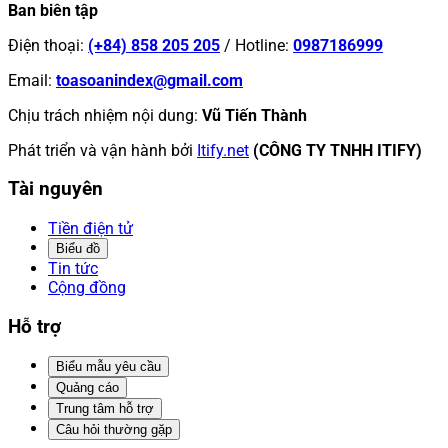
Ban biên tập
Điện thoại
:
(+84) 858 205 205
/
Hotline
:
0987186999
Email
:
toasoanindex@gmail.com
Chịu trách nhiệm nội dung
:
Vũ Tiến Thành
Phát triển và vận hành bởi
Itify.net
(CÔNG TY TNHH ITIFY)
Tài nguyên
Tiền điện tử
Biểu đồ
Tin tức
Cộng đồng
Hỗ trợ
Biểu mẫu yêu cầu
Quảng cáo
Trung tâm hỗ trợ
Câu hỏi thường gặp