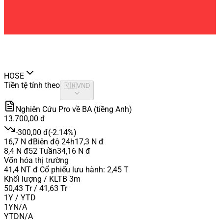
HOSE
Tiền tệ tính theo
🇻🇳
VND
Nghiên Cứu Pro về BA (tiềng Anh)
13.700,00 đ
-300,00 đ
(
-2.14%
)
16,7 N đ
Biên độ 24h
17,3 N đ
8,4 N đ
52 Tuần
34,16 N đ
Vốn hóa thị trường
41,4 NT đ
Cổ phiếu lưu hành
:
2,45 T
Khối lượng / KLTB 3m
50,43 Tr / 41,63 Tr
1Y / YTD
1Y
N/A
YTD
N/A