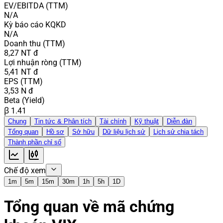
EV/EBITDA (TTM)
N/A
Kỳ báo cáo KQKD
N/A
Doanh thu (TTM)
8,27 NT đ
Lợi nhuận ròng (TTM)
5,41 NT đ
EPS (TTM)
3,53 N đ
Beta (Yield)
β 1.41
Chung
Tin tức & Phân tích
Tài chính
Kỹ thuật
Diễn đàn
Tổng quan
Hồ sơ
Sở hữu
Dữ liệu lịch sử
Lịch sử chia tách
Thành phần chỉ số
Chế độ xem
1m
5m
15m
30m
1h
5h
1D
Tổng quan về mã chứng