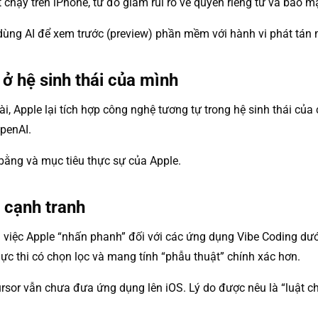
y trên iPhone, từ đó giảm rủi ro về quyền riêng tư và bảo mậ
 dùng AI để xem trước (preview) phần mềm với hành vi phát tán
ở hệ sinh thái của mình
ài, Apple lại tích hợp công nghệ tương tự trong hệ sinh thái củ
OpenAI.
 bằng và mục tiêu thực sự của Apple.
 cạnh tranh
g việc Apple “nhấn phanh” đối với các ứng dụng Vibe Coding dư
ực thi có chọn lọc và mang tính “phẫu thuật” chính xác hơn.
ursor vẫn chưa đưa ứng dụng lên iOS. Lý do được nêu là “luật c