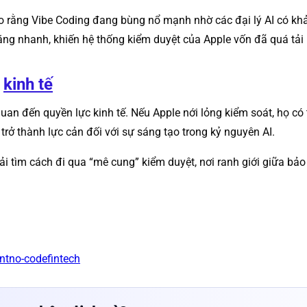
ho rằng Vibe Coding đang bùng nổ mạnh nhờ các đại lý AI có k
g nhanh, khiến hệ thống kiểm duyệt của Apple vốn đã quá tải p
c
kinh tế
uan đến quyền lực kinh tế. Nếu Apple nới lỏng kiểm soát, họ có
ơ trở thành lực cản đối với sự sáng tạo trong kỷ nguyên AI.
phải tìm cách đi qua “mê cung” kiểm duyệt, nơi ranh giới giữa b
nt
no-code
fintech