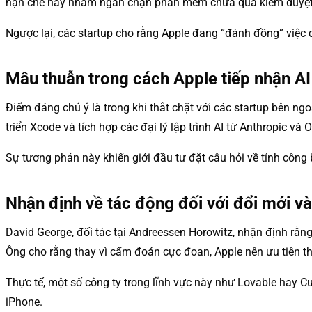
hạn chế này nhằm ngăn chặn phần mềm chưa qua kiểm duyệt chạ
Ngược lại, các startup cho rằng Apple đang “đánh đồng” việc
Mâu thuẫn trong cách Apple tiếp nhận AI 
Điểm đáng chú ý là trong khi thắt chặt với các startup bên ngo
triển Xcode và tích hợp các đại lý lập trình AI từ Anthropic và 
Sự tương phản này khiến giới đầu tư đặt câu hỏi về tính công
Nhận định về tác động đối với đổi mới và
David George, đối tác tại Andreessen Horowitz, nhận định rằn
Ông cho rằng thay vì cấm đoán cực đoan, Apple nên ưu tiên th
Thực tế, một số công ty trong lĩnh vực này như Lovable hay C
iPhone.