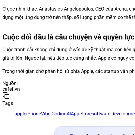
Ở góc nhìn khác, Anastasios Angelopoulos, CEO của Arena, c
dựng một ứng dụng trở nên thấp, số lượng phần mềm có thể tăn
Cuộc đối đầu là câu chuyện về quyền lự
Cuộc tranh cãi không chỉ dừng ở vấn đề kỹ thuật mà còn liên q
giá trị lớn. Ngược lại, nếu tiếp tục cứng nhắc, Apple có nguy c
Trong thời gian chờ phản hồi từ phía Apple, các startup vẫn 
Nguồn
:
cafef.vn
Tags
apple
iPhone
Vibe Coding
AI
App Store
software developme