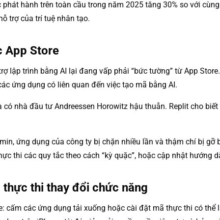
 phát hành trên toàn cầu trong năm 2025 tăng 30% so với cùng
 trợ của trí tuệ nhân tạo.
ắc App Store
rợ lập trình bằng AI lại đang vấp phải “bức tường” từ App Store
các ứng dụng có liên quan đến việc tạo mã bằng AI.
 và có nhà đầu tư Andreessen Horowitz hậu thuẫn. Replit cho b
min, ứng dụng của công ty bị chặn nhiều lần và thậm chí bị gỡ
hực thi các quy tắc theo cách “kỳ quặc”, hoặc cập nhật hướng d
thực thi thay đổi chức năng
: cấm các ứng dụng tải xuống hoặc cài đặt mã thực thi có thể 