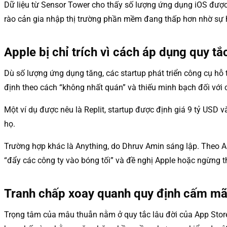
Dữ liệu từ Sensor Tower cho thấy số lượng ứng dụng iOS được
rào cản gia nhập thị trường phần mềm đang thấp hơn nhờ sự hỗ
Apple bị chỉ trích vì cách áp dụng quy t
Dù số lượng ứng dụng tăng, các startup phát triển công cụ hỗ t
định theo cách “không nhất quán” và thiếu minh bạch đối với 
Một ví dụ được nêu là Replit, startup được định giá 9 tỷ USD
họ.
Trường hợp khác là Anything, do Dhruv Amin sáng lập. Theo A
“đẩy các công ty vào bóng tối” và đề nghị Apple hoặc ngừng t
Tranh chấp xoay quanh quy định cấm mã 
Trọng tâm của mâu thuẫn nằm ở quy tắc lâu đời của App Store