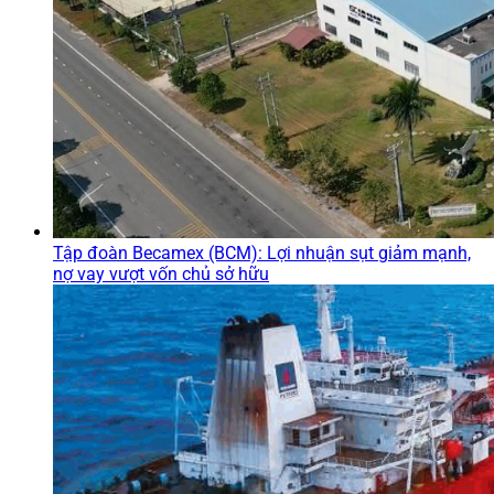
Tập đoàn Becamex (BCM): Lợi nhuận sụt giảm mạnh,
nợ vay vượt vốn chủ sở hữu