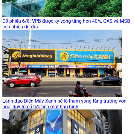
Cổ phiếu 6/8: VPB được kỳ vọng tăng hơn 40%, GAS và MSB
còn nhiều dư địa
Lãnh đạo Điện Máy Xanh hé lộ tham vọng tăng trưởng vốn
hóa, duy trì cổ tức tiền mặt hậu hĩnh