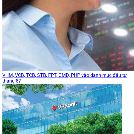
VHM, VCB, TCB, STB, FPT, GMD, PHP vào danh mục đầu tư
tháng 8?