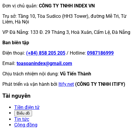
Đơn vị chủ quản
:
CÔNG TY TNHH INDEX VN
Trụ sở
:
Tầng 10, Tòa Sudico (HH3 Tower), đường Mễ Trì, Từ
Liêm, Hà Nội
VP Đà Nẵng
:
133 Đ. 29 Tháng 3, Hoà Xuân, Cẩm Lệ, Đà Nẵng
Ban biên tập
Điện thoại
:
(+84) 858 205 205
/
Hotline
:
0987186999
Email
:
toasoanindex@gmail.com
Chịu trách nhiệm nội dung
:
Vũ Tiến Thành
Phát triển và vận hành bởi
Itify.net
(CÔNG TY TNHH ITIFY)
Tài nguyên
Tiền điện tử
Biểu đồ
Tin tức
Cộng đồng