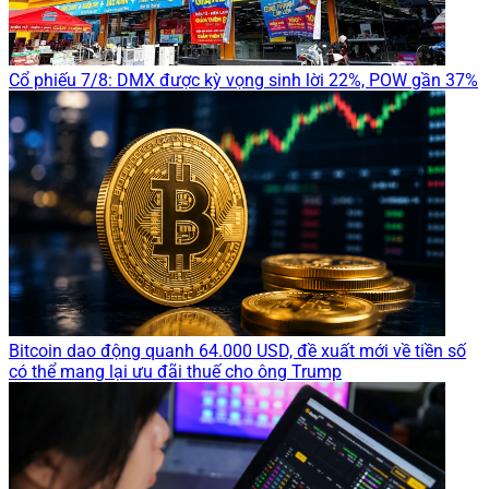
Cổ phiếu 7/8: DMX được kỳ vọng sinh lời 22%, POW gần 37%
Bitcoin dao động quanh 64.000 USD, đề xuất mới về tiền số
có thể mang lại ưu đãi thuế cho ông Trump