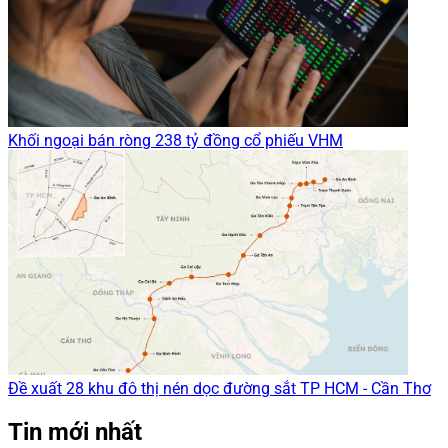
Khối ngoại bán ròng 238 tỷ đồng cổ phiếu VHM
Đề xuất 28 khu đô thị nén dọc đường sắt TP HCM - Cần Thơ
Tin mới nhất