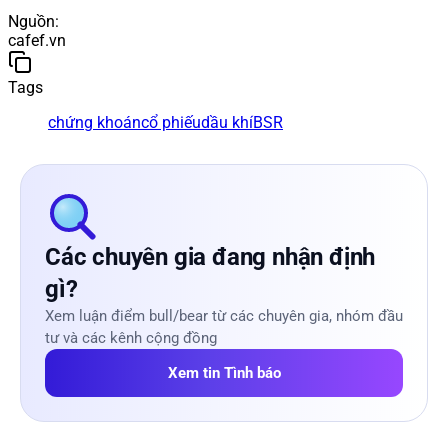
Nguồn
:
cafef.vn
Tags
chứng khoán
cổ phiếu
dầu khí
BSR
Các chuyên gia đang nhận định
gì?
Xem luận điểm bull/bear từ các chuyên gia, nhóm đầu
tư và các kênh cộng đồng
Xem tin Tình báo