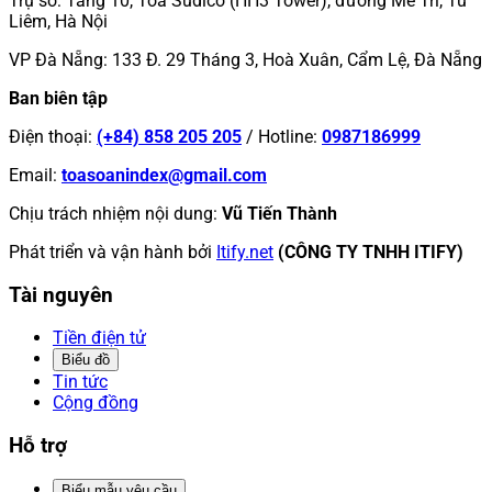
Trụ sở
:
Tầng 10, Tòa Sudico (HH3 Tower), đường Mễ Trì, Từ
Liêm, Hà Nội
VP Đà Nẵng
:
133 Đ. 29 Tháng 3, Hoà Xuân, Cẩm Lệ, Đà Nẵng
Ban biên tập
Điện thoại
:
(+84) 858 205 205
/
Hotline
:
0987186999
Email
:
toasoanindex@gmail.com
Chịu trách nhiệm nội dung
:
Vũ Tiến Thành
Phát triển và vận hành bởi
Itify.net
(CÔNG TY TNHH ITIFY)
Tài nguyên
Tiền điện tử
Biểu đồ
Tin tức
Cộng đồng
Hỗ trợ
Biểu mẫu yêu cầu