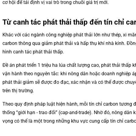
cơ hội để tái định vị vai trò trong chuỗi giá trị mới.
Từ canh tác phát thải thấp đến tín chỉ c
Khác với các ngành công nghiệp phát thải lớn như thép, xi măng
carbon thông qua giảm phát thải và hấp thụ khí nhà kính. Đồ
hình canh tác phát thải thấp.
Đề án phát triển 1 triệu ha lúa chất lượng cao, phát thải thấp
vận hành theo nguyên tắc: khi nông dân hoặc doanh nghiệp áp
phát thải giảm sẽ được đo đạc, xác nhận và có thể được chuyể
trên thị trường.
Theo quy định pháp luật hiện hành, mỗi tín chỉ carbon tương 
thống “giới hạn - trao đổi” (cap-and-trade). Nhờ đó, nông dâ
vọng có thể là một trong những khu vực cung cấp tín chỉ carb