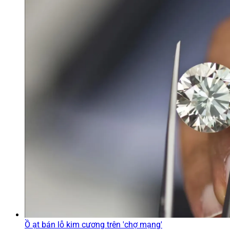
Ồ ạt bán lỗ kim cương trên 'chợ mạng'