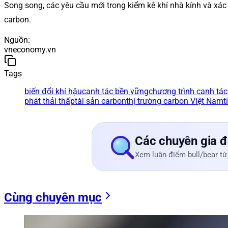
Song song, các yêu cầu mới trong kiểm kê khí nhà kính và xác 
carbon.
Nguồn
:
vneconomy.vn
Tags
biến đổi khí hậu
canh tác bền vững
chương trình canh tác
phát thải thấp
tài sản carbon
thị trường carbon Việt Nam
t
Các chuyên gia đ
Xem luận điểm bull/bear từ
Cùng chuyên mục