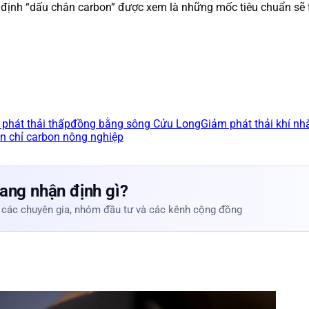
định “dấu chân carbon” được xem là những mốc tiêu chuẩn sẽ tiếp
 phát thải thấp
đồng bằng sông Cửu Long
Giảm phát thải khí nh
ín chỉ carbon nông nghiệp
ang nhận định gì?
 các chuyên gia, nhóm đầu tư và các kênh cộng đồng