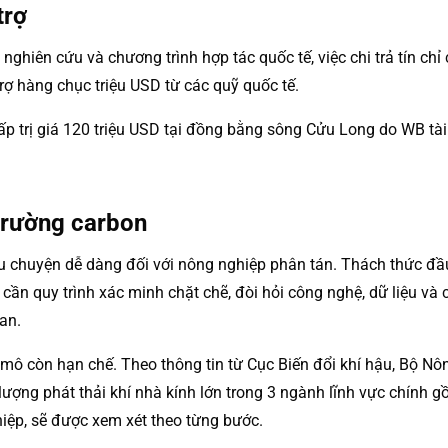
trợ
ghiên cứu và chương trình hợp tác quốc tế, việc chi trả tín chỉ
rợ hàng chục triệu USD từ các quỹ quốc tế.
hấp trị giá 120 triệu USD tại đồng bằng sông Cửu Long do WB tà
 trường carbon
câu chuyện dễ dàng đối với nông nghiệp phân tán. Thách thức đ
cần quy trình xác minh chặt chẽ, đòi hỏi công nghệ, dữ liệu và 
an.
y mô còn hạn chế. Theo thông tin từ Cục Biến đổi khí hậu, Bộ N
ượng phát thải khí nhà kính lớn trong 3 ngành lĩnh vực chính g
hiệp, sẽ được xem xét theo từng bước.