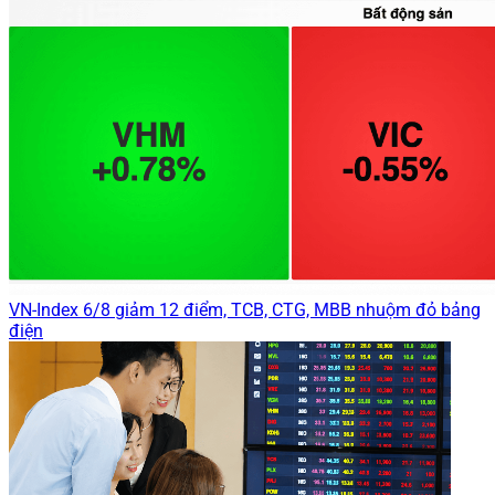
VN-Index 6/8 giảm 12 điểm, TCB, CTG, MBB nhuộm đỏ bảng
điện