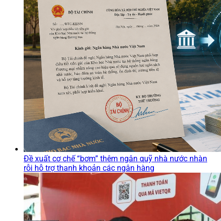
Đề xuất cơ chế “bơm” thêm ngân quỹ nhà nước nhàn
rỗi hỗ trợ thanh khoản các ngân hàng