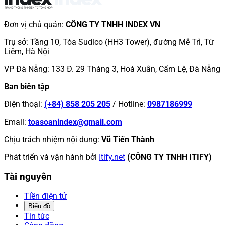
Đơn vị chủ quản
:
CÔNG TY TNHH INDEX VN
Trụ sở
:
Tầng 10, Tòa Sudico (HH3 Tower), đường Mễ Trì, Từ
Liêm, Hà Nội
VP Đà Nẵng
:
133 Đ. 29 Tháng 3, Hoà Xuân, Cẩm Lệ, Đà Nẵng
Ban biên tập
Điện thoại
:
(+84) 858 205 205
/
Hotline
:
0987186999
Email
:
toasoanindex@gmail.com
Chịu trách nhiệm nội dung
:
Vũ Tiến Thành
Phát triển và vận hành bởi
Itify.net
(CÔNG TY TNHH ITIFY)
Tài nguyên
Tiền điện tử
Biểu đồ
Tin tức