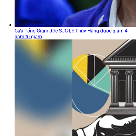
Cựu Tổng Giám đốc SJC Lê Thúy Hằng được giảm 4
năm tù giam