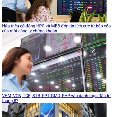
Nửa triệu cổ đông HPG và MBB đón tin tích cực từ báo cáo
của một công ty chứng khoán
VHM, VCB, TCB, STB, FPT, GMD, PHP vào danh mục đầu tư
tháng 8?