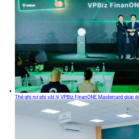
Thẻ ghi nợ phi vật lý VPBiz FinanONE Mastercard giúp do