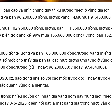
bán cao và nhìn chung duy trì xu hướng “neo” ở vùng giá lớn
g và bán 96.230.000 đồng/lượng; vàng 14,6K mua 91.450.000
3K mua 102.960.000 đồng/lượng, bán 111.860.000 đồng/lượng;
hấy biên độ đáng kể: 99% mua 156.660.000 đồng/lượng, bán 16
00.000 đồng/lượng và bán 166.000.000 đồng/lượng; vàng miế
một số mốc cho thấy giá bán tại các mức tương ứng từng ở vùng
000 đồng/lượng (cũ 1 ngày: 96.230.000; 7 ngày: 97.404.000).
,5 USD/oz, dao động nhẹ so với các mốc trước đó: 1 ngày trước 
 lắc quanh vùng giá hiện tại.
n trọng: nhiều nguồn ghi nhận giá vàng hôm nay “rung lắc”, “ne
 ngày 3/5/2026, điểm nổi bật là mặt bằng giá trong nước vẫn g