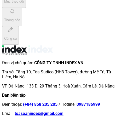
Mục theo dõi
Thông báo
Công cụ
Đơn vị chủ quản
:
CÔNG TY TNHH INDEX VN
Trụ sở
:
Tầng 10, Tòa Sudico (HH3 Tower), đường Mễ Trì, Từ
Liêm, Hà Nội
VP Đà Nẵng
:
133 Đ. 29 Tháng 3, Hoà Xuân, Cẩm Lệ, Đà Nẵng
Ban biên tập
Điện thoại
:
(+84) 858 205 205
/
Hotline
:
0987186999
Email
:
toasoanindex@gmail.com