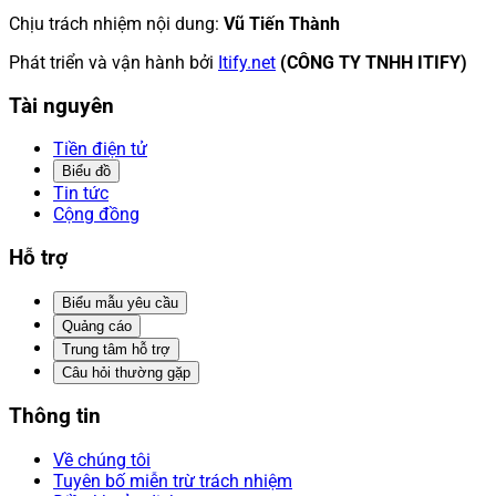
Chịu trách nhiệm nội dung
:
Vũ Tiến Thành
Phát triển và vận hành bởi
Itify.net
(CÔNG TY TNHH ITIFY)
Tài nguyên
Tiền điện tử
Biểu đồ
Tin tức
Cộng đồng
Hỗ trợ
Biểu mẫu yêu cầu
Quảng cáo
Trung tâm hỗ trợ
Câu hỏi thường gặp
Thông tin
Về chúng tôi
Tuyên bố miễn trừ trách nhiệm