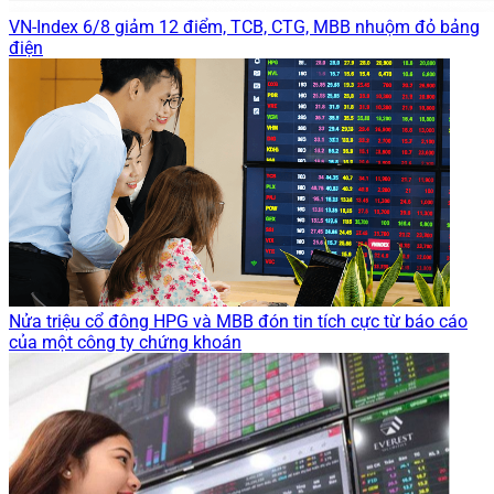
VN-Index 6/8 giảm 12 điểm, TCB, CTG, MBB nhuộm đỏ bảng
điện
Nửa triệu cổ đông HPG và MBB đón tin tích cực từ báo cáo
của một công ty chứng khoán