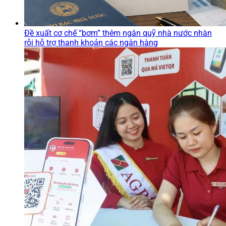
Đề xuất cơ chế “bơm” thêm ngân quỹ nhà nước nhàn
rỗi hỗ trợ thanh khoản các ngân hàng