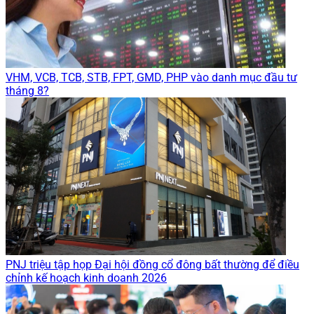
VHM, VCB, TCB, STB, FPT, GMD, PHP vào danh mục đầu tư
tháng 8?
PNJ triệu tập họp Đại hội đồng cổ đông bất thường để điều
chỉnh kế hoạch kinh doanh 2026