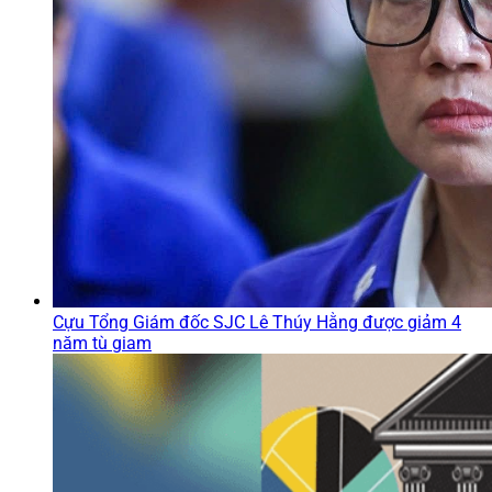
Cựu Tổng Giám đốc SJC Lê Thúy Hằng được giảm 4
năm tù giam