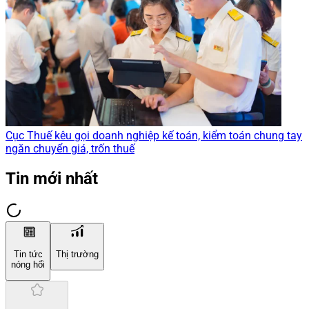
Cục Thuế kêu gọi doanh nghiệp kế toán, kiểm toán chung tay
ngăn chuyển giá, trốn thuế
Tin mới nhất
Tin tức
Thị trường
nóng hổi