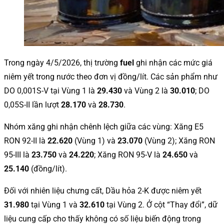
Trong ngày 4/5/2026, thị trường
fuel
ghi nhận các mức giá
niêm yết trong nước theo đơn vị đồng/lít. Các sản phẩm như
DO 0,001S-V tại Vùng 1 là
29.430
và Vùng 2 là
30.010
; DO
0,05S-II lần lượt
28.170
và
28.730
.
Nhóm xăng ghi nhận chênh lệch giữa các vùng: Xăng E5
RON 92-II là
22.620
(Vùng 1) và
23.070
(Vùng 2); Xăng RON
95-III là
23.750
và
24.220
; Xăng RON 95-V là
24.650
và
25.140
(đồng/lít).
Đối với nhiên liệu chưng cất, Dầu hỏa 2-K được niêm yết
31.980
tại Vùng 1 và
32.610
tại Vùng 2. Ở cột “Thay đổi”, dữ
liệu cung cấp cho thấy không có số liệu biến động trong