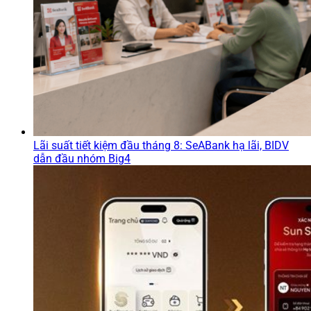
Lãi suất tiết kiệm đầu tháng 8: SeABank hạ lãi, BIDV
dẫn đầu nhóm Big4