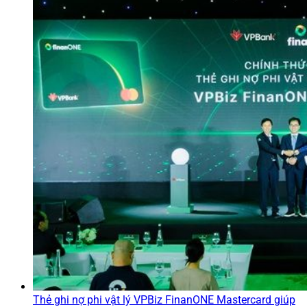
Thẻ ghi nợ phi vật lý VPBiz FinanONE Mastercard giúp