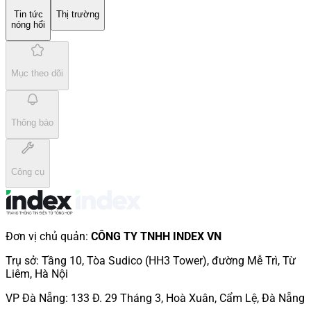
Tin tức
Thị trường
nóng hổi
Mục theo dõi
Thông báo
Công cụ
Đơn vị chủ quản
:
CÔNG TY TNHH INDEX VN
Trụ sở
:
Tầng 10, Tòa Sudico (HH3 Tower), đường Mễ Trì, Từ
Liêm, Hà Nội
VP Đà Nẵng
:
133 Đ. 29 Tháng 3, Hoà Xuân, Cẩm Lệ, Đà Nẵng