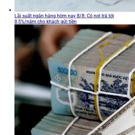
Lãi suất ngân hàng hôm nay 8/8: Có nơi trả tới
8,5%/năm cho khách gửi tiền