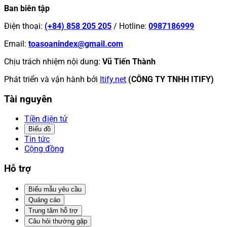
Ban biên tập
Điện thoại
:
(+84) 858 205 205
/
Hotline
:
0987186999
Email
:
toasoanindex@gmail.com
Chịu trách nhiệm nội dung
:
Vũ Tiến Thành
Phát triển và vận hành bởi
Itify.net
(CÔNG TY TNHH ITIFY)
Tài nguyên
Tiền điện tử
Biểu đồ
Tin tức
Cộng đồng
Hỗ trợ
Biểu mẫu yêu cầu
Quảng cáo
Trung tâm hỗ trợ
Câu hỏi thường gặp