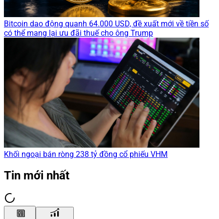
Bitcoin dao động quanh 64.000 USD, đề xuất mới về tiền số
có thể mang lại ưu đãi thuế cho ông Trump
Khối ngoại bán ròng 238 tỷ đồng cổ phiếu VHM
Tin mới nhất