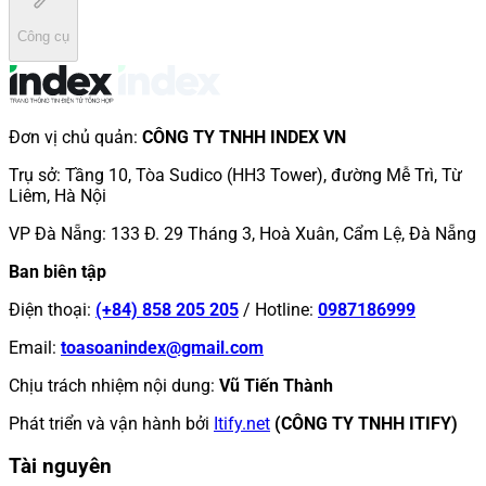
Công cụ
Đơn vị chủ quản
:
CÔNG TY TNHH INDEX VN
Trụ sở
:
Tầng 10, Tòa Sudico (HH3 Tower), đường Mễ Trì, Từ
Liêm, Hà Nội
VP Đà Nẵng
:
133 Đ. 29 Tháng 3, Hoà Xuân, Cẩm Lệ, Đà Nẵng
Ban biên tập
Điện thoại
:
(+84) 858 205 205
/
Hotline
:
0987186999
Email
:
toasoanindex@gmail.com
Chịu trách nhiệm nội dung
:
Vũ Tiến Thành
Phát triển và vận hành bởi
Itify.net
(CÔNG TY TNHH ITIFY)
Tài nguyên