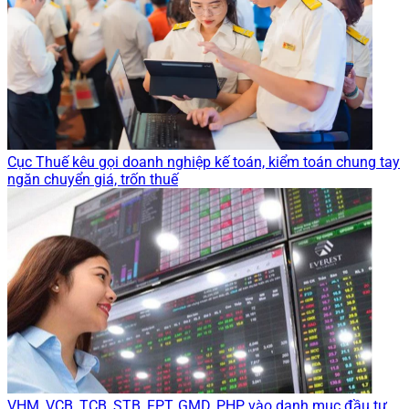
Cục Thuế kêu gọi doanh nghiệp kế toán, kiểm toán chung tay
ngăn chuyển giá, trốn thuế
VHM, VCB, TCB, STB, FPT, GMD, PHP vào danh mục đầu tư