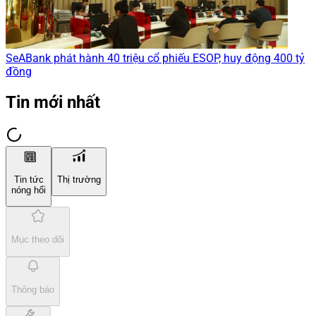
SeABank phát hành 40 triệu cổ phiếu ESOP, huy động 400 tỷ
đồng
Tin mới nhất
Tin tức
Thị trường
nóng hổi
Mục theo dõi
Thông báo