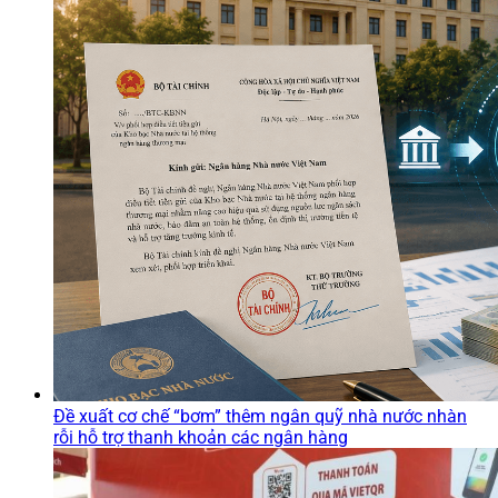
Đề xuất cơ chế “bơm” thêm ngân quỹ nhà nước nhàn
rỗi hỗ trợ thanh khoản các ngân hàng