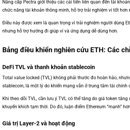
Nâng cấp Pectra giới thiệu các cải tiến liên quan đến tài kho
chức năng tài khoản thông minh, hỗ trợ trải nghiệm ví tốt hơn
Điều này được xem là quan trọng vì trải nghiệm người dùng Et
nhưng hỗ trợ hướng đi giúp ví và ứng dụng dễ dùng hơn.
Bảng điều khiển nghiên cứu ETH: Các chỉ
DeFi TVL và thanh khoản stablecoin
Total value locked (TVL) không phải thước đo hoàn hảo, nhưng
stablecoin, là một lý do khiến mạng vẫn ở trung tâm tài chính 
Khi theo dõi TVL, cần lưu ý TVL có thể tăng do giá token tăn
khuyến khích tạm thời. Do đó, luận điểm Ethereum “mạnh” hơn
Giá trị Layer-2 và hoạt động