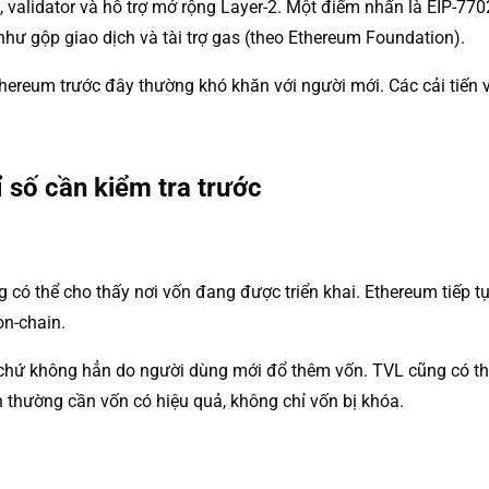
ản, validator và hỗ trợ mở rộng Layer-2. Một điểm nhấn là EIP-7
 như gộp giao dịch và tài trợ gas (theo Ethereum Foundation).
hereum trước đây thường khó khăn với người mới. Các cải tiến v
 số cần kiểm tra trước
 có thể cho thấy nơi vốn đang được triển khai. Ethereum tiếp t
on-chain.
g chứ không hẳn do người dùng mới đổ thêm vốn. TVL cũng có th
 thường cần vốn có hiệu quả, không chỉ vốn bị khóa.