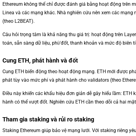
Ethereum không thể chỉ được đánh giá bằng hoạt động trên ma
Linea và các mạng khác. Nhà nghiên cứu nên xem các mạng nà
(theo L2BEAT).
Câu hỏi trọng tâm là khả năng thu giá trị: hoạt động trên Lay
toán, sẵn sàng dữ liệu, phí/đốt, thanh khoản và mức độ biên t
Cung ETH, phát hành và đốt
Cung ETH biến động theo hoạt động mạng. ETH mới được phát h
phát tùy vào mức phí và phát hành cho validators (theo Ether
Điều này khiến các khẩu hiệu đơn giản dễ gây hiểu lầm: ETH kh
hành có thể vượt đốt. Nghiên cứu ETH cần theo dõi cả hai mặt 
Tham gia staking và rủi ro staking
Staking Ethereum giúp bảo vệ mạng lưới. Với staking riêng yê