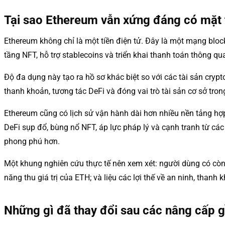
Tại sao Ethereum vẫn xứng đáng có mặt
Ethereum không chỉ là một tiền điện tử. Đây là một mạng block
tầng NFT, hỗ trợ stablecoins và triển khai thanh toán thông q
Độ đa dụng này tạo ra hồ sơ khác biệt so với các tài sản cryp
thanh khoản, tương tác DeFi và đóng vai trò tài sản cơ sở tron
Ethereum cũng có lịch sử vận hành dài hơn nhiều nền tảng hợp 
DeFi sụp đổ, bùng nổ NFT, áp lực pháp lý và cạnh tranh từ cá
phong phú hơn.
Một khung nghiên cứu thực tế nên xem xét: người dùng có cò
năng thu giá trị của ETH; và liệu các lợi thế về an ninh, than
Những gì đã thay đổi sau các nâng cấp 