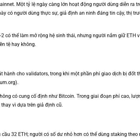
innet. Một tỷ lệ ngày càng lớn hoạt động người dùng diễn ra t
y có người dùng thực sự, giả định an ninh đáng tin cậy, thị 
er-2 có thể làm mở rộng hệ sinh thái, nhưng người nắm giữ ETH v
iền tệ hay không.
ành cho validators, trong khi một phần phí giao dịch bị đốt t
eum.org).
ông có cung cố định như Bitcoin. Trong giai đoạn phí cao, lượn
thay vì dựa trên giả định cũ.
u cầu 32 ETH; người có số dư nhỏ hơn có thể dùng staking theo