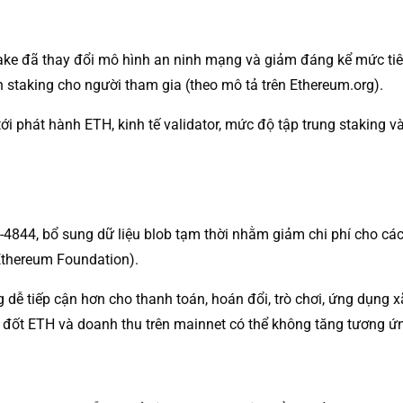
ake đã thay đổi mô hình an ninh mạng và giảm đáng kể mức tiêu
ên staking cho người tham gia (theo mô tả trên Ethereum.org).
 tới phát hành ETH, kinh tế validator, mức độ tập trung stakin
-4844, bổ sung dữ liệu blob tạm thời nhằm giảm chi phí cho cá
 Ethereum Foundation).
ụng dễ tiếp cận hơn cho thanh toán, hoán đổi, trò chơi, ứng dụn
í đốt ETH và doanh thu trên mainnet có thể không tăng tương ứn