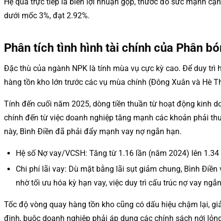
Hệ quả trực tiếp là biên lợi nhuận gộp, thước đo sức mạnh cạ
dưới mốc 3%, đạt 2.92%.
Phân tích tình hình tài chính của Phân bó
Đặc thù của ngành NPK là tính mùa vụ cực kỳ cao. Để duy trì 
hàng tồn kho lớn trước các vụ mùa chính (Đông Xuân và Hè T
Tính đến cuối năm 2025, dòng tiền thuần từ hoạt động kinh 
chính đến từ việc doanh nghiệp tăng mạnh các khoản phải thu (
này, Bình Điền đã phải đẩy mạnh vay nợ ngắn hạn.
Hệ số Nợ vay/VCSH: Tăng từ 1.16 lần (năm 2024) lên 1.34
Chi phí lãi vay: Dù mặt bằng lãi sụt giảm chung, Bình Điền
nhờ tối ưu hóa kỳ hạn vay, việc duy trì cấu trúc nợ vay ngắ
Tốc độ vòng quay hàng tồn kho cũng có dấu hiệu chậm lại, gi
định, buộc doanh nghiệp phải áp dụng các chính sách nới lỏng