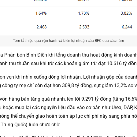
Tóm tắt hiệu quả vận hành và biên lợi nhuận của BFC qua các năm
hân bón Bình Điền khi tổng doanh thu hoạt động kinh doanh l
nh thu thuần sau khi trừ các khoản giảm trừ đạt 10.616 tỷ đồn
 trọn vẹn khi nhìn xuống dòng lợi nhuận. Lợi nhuận gộp của do
g công ty mẹ chỉ còn đạt hơn 309,8 tỷ đồng, sụt giảm 13,2% so
á vốn hàng bán tăng quá nhanh, lên tới 9.291 tỷ đồng (tăng 16,
oặc mua lại các nguyên liệu đầu vào cơ bản như Urea, DAP, Kali
ông thể chuyển giao hoàn toàn áp lực chi phí này sang phía nô
ừ Trung Quốc) luôn chực chờ.