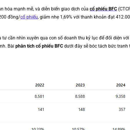
ân hóa mạnh mẽ, và diễn biến giao dịch của
cổ phiếu BFC
(CTCP
.200 đồng/
cổ phiếu
, giảm nhẹ 1,69% với thanh khoản đạt 412.0
 tư cần nhìn xuyên qua con số doanh thu kỷ lục để đối diện với
ành. Bài
phân tích cổ phiếu BFC
dưới đây sẽ bóc tách bức tranh t