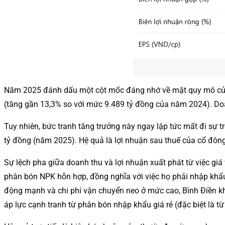
Năm 2025 đánh dấu một cột mốc đáng nhớ về mặt quy mô của P
(tăng gần 13,3% so với mức 9.489 tỷ đồng của năm 2024). Doa
Tuy nhiên, bức tranh tăng trưởng này ngay lập tức mất đi sự
tỷ đồng (năm 2025). Hệ quả là lợi nhuận sau thuế của cổ đôn
Sự lệch pha giữa doanh thu và lợi nhuận xuất phát từ việc gi
phân bón NPK hỗn hợp, đồng nghĩa với việc họ phải nhập khẩu h
động mạnh và chi phí vận chuyển neo ở mức cao, Bình Điền kh
áp lực cạnh tranh từ phân bón nhập khẩu giá rẻ (đặc biệt là t