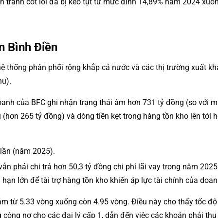
nh tranh cốt lõi đã bị kéo tụt từ mức đỉnh 14,89% năm 2024 xu
n Bình Điền
hệ thống phân phối rộng khắp cả nước và các thị trường xuất k
hu).
doanh của BFC ghi nhận trạng thái âm hơn 731 tỷ đồng (so vớ
hơn 265 tỷ đồng) và dòng tiền kẹt trong hàng tồn kho lên tới h
 lần (năm 2025).
 vẫn phải chi trả hơn 50,3 tỷ đồng chi phí lãi vay trong năm 2
n hạn lớn để tài trợ hàng tồn kho khiến áp lực tài chính của do
ảm từ 5.33 vòng xuống còn 4.95 vòng. Điều này cho thấy tốc đ
 công nợ cho các đại lý cấp 1, dẫn đến việc các khoản phải thu