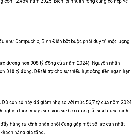
ống còn 12,48% năm 2025. Biên lợi nhuận ròng cũng co hẹp về
hẩu như Campuchia, Bình Điền bắt buộc phải duy trì một lượng
i mức dương hơn 908 tỷ đồng của năm 2024). Nguyên nhân
ơn 818 tỷ đồng. Để tài trợ cho sự thiếu hụt dòng tiền ngắn hạn
025. Dù con số này đã giảm nhẹ so với mức 56,7 tỷ của năm 2024
anh nghiệp luôn nhạy cảm với các biến động lãi suất điều hành.
ộ đẩy hàng ra kênh phân phối đang gặp một số lực cản nhất
 khách hàng gia tăng.