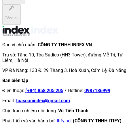
Công cụ
Đơn vị chủ quản
:
CÔNG TY TNHH INDEX VN
Trụ sở
:
Tầng 10, Tòa Sudico (HH3 Tower), đường Mễ Trì, Từ
Liêm, Hà Nội
VP Đà Nẵng
:
133 Đ. 29 Tháng 3, Hoà Xuân, Cẩm Lệ, Đà Nẵng
Ban biên tập
Điện thoại
:
(+84) 858 205 205
/
Hotline
:
0987186999
Email
:
toasoanindex@gmail.com
Chịu trách nhiệm nội dung
:
Vũ Tiến Thành
Phát triển và vận hành bởi
Itify.net
(CÔNG TY TNHH ITIFY)