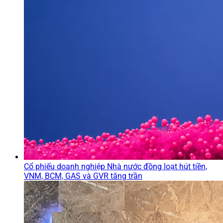
Cổ phiếu doanh nghiệp Nhà nước đồng loạt hút tiền,
VNM, BCM, GAS và GVR tăng trần