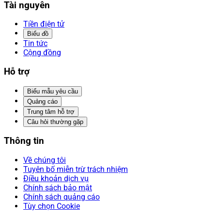
Tài nguyên
Tiền điện tử
Biểu đồ
Tin tức
Cộng đồng
Hỗ trợ
Biểu mẫu yêu cầu
Quảng cáo
Trung tâm hỗ trợ
Câu hỏi thường gặp
Thông tin
Về chúng tôi
Tuyên bố miễn trừ trách nhiệm
Điều khoản dịch vụ
Chính sách bảo mật
Chính sách quảng cáo
Tùy chọn Cookie