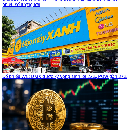
phiếu số lượng lớn
Cổ phiếu 7/8: DMX được kỳ vọng sinh lời 22%, POW gần 37%