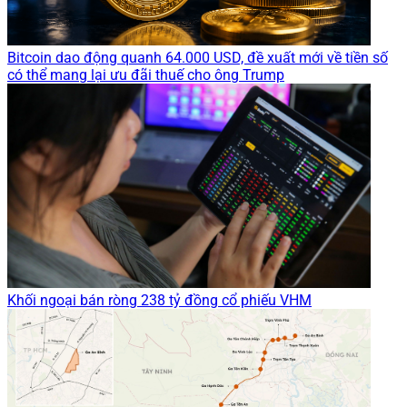
Bitcoin dao động quanh 64.000 USD, đề xuất mới về tiền số
có thể mang lại ưu đãi thuế cho ông Trump
Khối ngoại bán ròng 238 tỷ đồng cổ phiếu VHM