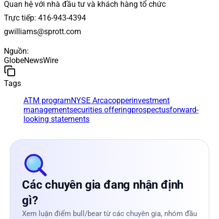
Quan hệ với nhà đầu tư và khách hàng tổ chức
Trực tiếp: 416-943-4394
gwilliams@sprott.com
Nguồn
:
GlobeNewsWire
Tags
ATM program
NYSE Arca
copper
investment
management
securities offering
prospectus
forward-
looking statements
Các chuyên gia đang nhận định
gì?
Xem luận điểm bull/bear từ các chuyên gia, nhóm đầu