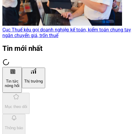
Cục Thuế kêu gọi doanh nghiệp kế toán, kiểm toán chung tay
ngăn chuyển giá, trốn thuế
Tin mới nhất
Tin tức
Thị trường
nóng hổi
Mục theo dõi
Thông báo