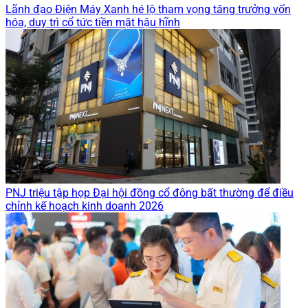
Lãnh đạo Điện Máy Xanh hé lộ tham vọng tăng trưởng vốn
hóa, duy trì cổ tức tiền mặt hậu hĩnh
PNJ triệu tập họp Đại hội đồng cổ đông bất thường để điều
chỉnh kế hoạch kinh doanh 2026