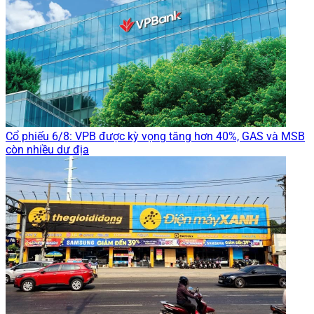
Cổ phiếu 6/8: VPB được kỳ vọng tăng hơn 40%, GAS và MSB
còn nhiều dư địa