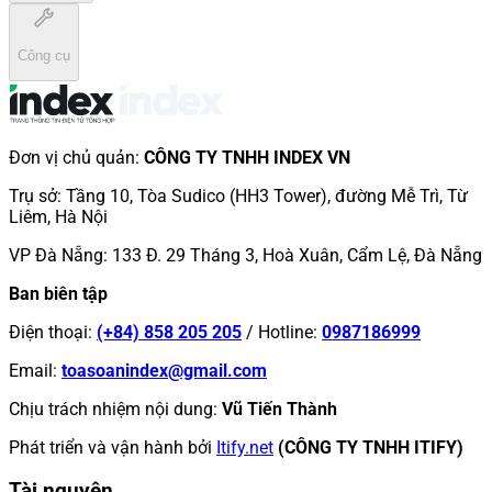
Công cụ
Đơn vị chủ quản
:
CÔNG TY TNHH INDEX VN
Trụ sở
:
Tầng 10, Tòa Sudico (HH3 Tower), đường Mễ Trì, Từ
Liêm, Hà Nội
VP Đà Nẵng
:
133 Đ. 29 Tháng 3, Hoà Xuân, Cẩm Lệ, Đà Nẵng
Ban biên tập
Điện thoại
:
(+84) 858 205 205
/
Hotline
:
0987186999
Email
:
toasoanindex@gmail.com
Chịu trách nhiệm nội dung
:
Vũ Tiến Thành
Phát triển và vận hành bởi
Itify.net
(CÔNG TY TNHH ITIFY)
Tài nguyên