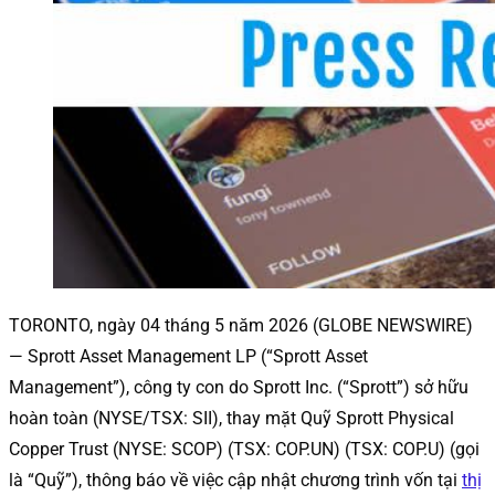
TORONTO, ngày 04 tháng 5 năm 2026 (GLOBE NEWSWIRE)
— Sprott Asset Management LP (“Sprott Asset
Management”), công ty con do Sprott Inc. (“Sprott”) sở hữu
hoàn toàn (NYSE/TSX: SII), thay mặt Quỹ Sprott Physical
Copper Trust (NYSE: SCOP) (TSX: COP.UN) (TSX: COP.U) (gọi
là “Quỹ”), thông báo về việc cập nhật chương trình vốn tại
thị