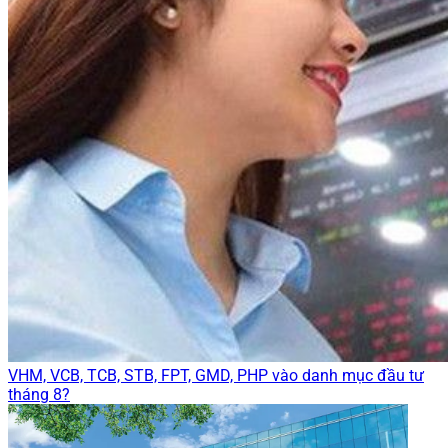
VHM, VCB, TCB, STB, FPT, GMD, PHP vào danh mục đầu tư
tháng 8?