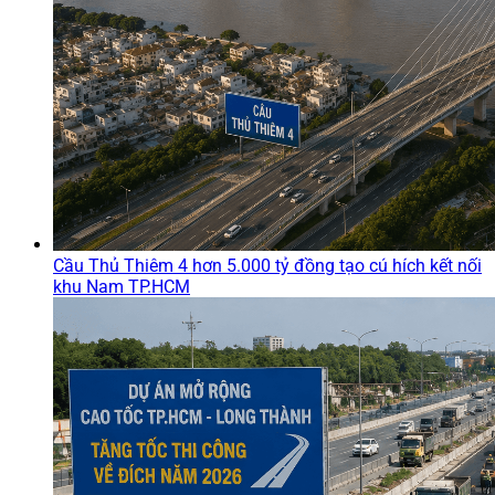
Cầu Thủ Thiêm 4 hơn 5.000 tỷ đồng tạo cú hích kết nối
khu Nam TP.HCM