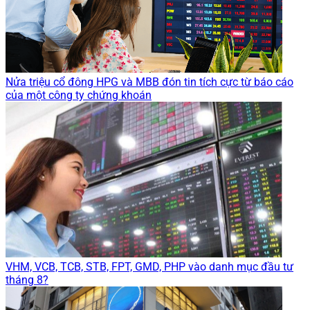
Nửa triệu cổ đông HPG và MBB đón tin tích cực từ báo cáo
của một công ty chứng khoán
VHM, VCB, TCB, STB, FPT, GMD, PHP vào danh mục đầu tư
tháng 8?