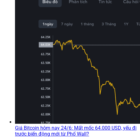
Giá Bitcoin hôm nay 24/6: Mất mốc 64.000 USD, yếu đi
trước biến động mới từ Phố Wall?