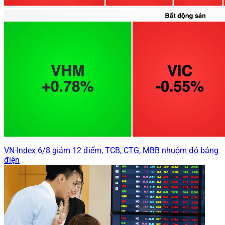
VN-Index 6/8 giảm 12 điểm, TCB, CTG, MBB nhuộm đỏ bảng
điện