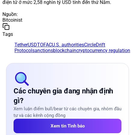
điện tử ở mức 2,58 nghìn tỷ USD tính đến thứ Năm.
Nguồn
:
Bitcoinist
Tags
Tether
USDT
OFAC
U.S. authorities
Circle
Drift
Protocol
sanctions
blockchain
cryptocurrency regulation
Các chuyên gia đang nhận định
gì?
Xem luận điểm bull/bear từ các chuyên gia, nhóm đầu
tư và các kênh cộng đồng
Xem tin Tình báo