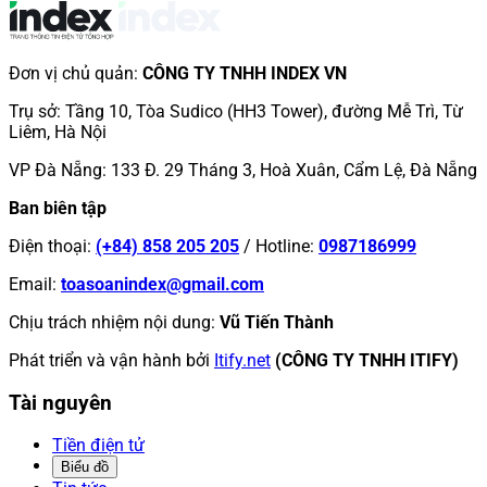
Đơn vị chủ quản
:
CÔNG TY TNHH INDEX VN
Trụ sở
:
Tầng 10, Tòa Sudico (HH3 Tower), đường Mễ Trì, Từ
Liêm, Hà Nội
VP Đà Nẵng
:
133 Đ. 29 Tháng 3, Hoà Xuân, Cẩm Lệ, Đà Nẵng
Ban biên tập
Điện thoại
:
(+84) 858 205 205
/
Hotline
:
0987186999
Email
:
toasoanindex@gmail.com
Chịu trách nhiệm nội dung
:
Vũ Tiến Thành
Phát triển và vận hành bởi
Itify.net
(CÔNG TY TNHH ITIFY)
Tài nguyên
Tiền điện tử
Biểu đồ