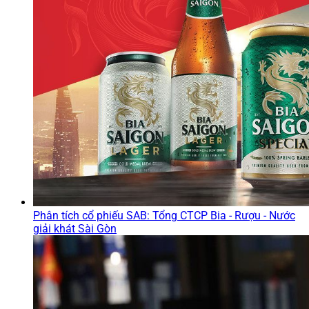
Phân tích cổ phiếu SAB: Tổng CTCP Bia - Rượu - Nước
giải khát Sài Gòn