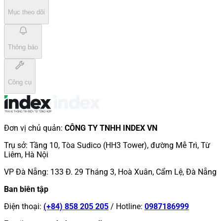
Mục theo dõi
Thông báo
Công cụ
Đơn vị chủ quản
:
CÔNG TY TNHH INDEX VN
Trụ sở
:
Tầng 10, Tòa Sudico (HH3 Tower), đường Mễ Trì, Từ
Liêm, Hà Nội
VP Đà Nẵng
:
133 Đ. 29 Tháng 3, Hoà Xuân, Cẩm Lệ, Đà Nẵng
Ban biên tập
Điện thoại
:
(+84) 858 205 205
/
Hotline
:
0987186999