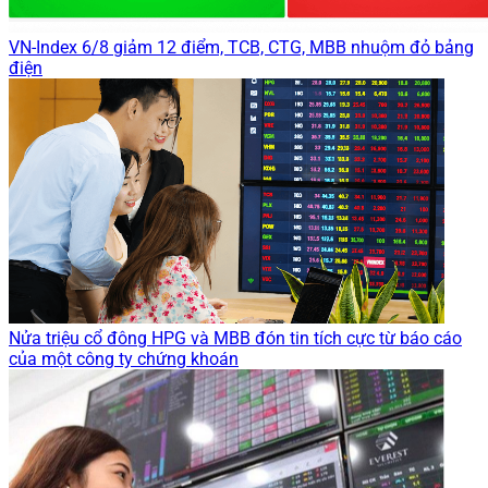
VN-Index 6/8 giảm 12 điểm, TCB, CTG, MBB nhuộm đỏ bảng
điện
Nửa triệu cổ đông HPG và MBB đón tin tích cực từ báo cáo
của một công ty chứng khoán