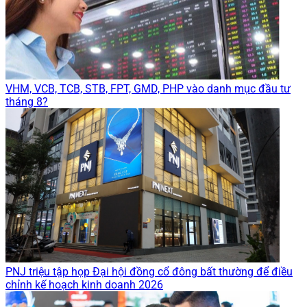
VHM, VCB, TCB, STB, FPT, GMD, PHP vào danh mục đầu tư
tháng 8?
PNJ triệu tập họp Đại hội đồng cổ đông bất thường để điều
chỉnh kế hoạch kinh doanh 2026