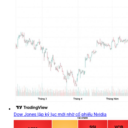
Dow Jones lập kỷ lục mới nhờ cổ phiếu Nvidia