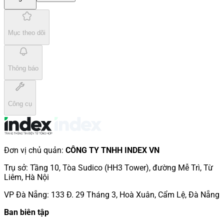
Mục theo dõi
Thông báo
Công cụ
Đơn vị chủ quản
:
CÔNG TY TNHH INDEX VN
Trụ sở
:
Tầng 10, Tòa Sudico (HH3 Tower), đường Mễ Trì, Từ
Liêm, Hà Nội
VP Đà Nẵng
:
133 Đ. 29 Tháng 3, Hoà Xuân, Cẩm Lệ, Đà Nẵng
Ban biên tập