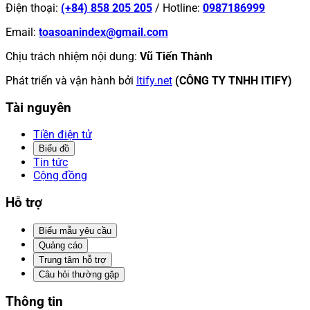
Điện thoại
:
(+84) 858 205 205
/
Hotline
:
0987186999
Email
:
toasoanindex@gmail.com
Chịu trách nhiệm nội dung
:
Vũ Tiến Thành
Phát triển và vận hành bởi
Itify.net
(CÔNG TY TNHH ITIFY)
Tài nguyên
Tiền điện tử
Biểu đồ
Tin tức
Cộng đồng
Hỗ trợ
Biểu mẫu yêu cầu
Quảng cáo
Trung tâm hỗ trợ
Câu hỏi thường gặp
Thông tin