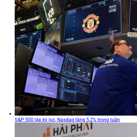
S&P 500 lập kỷ lục, Nasdaq tăng 5,2% trong tuần