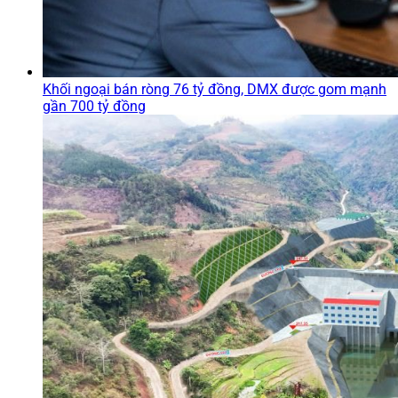
Khối ngoại bán ròng 76 tỷ đồng, DMX được gom mạnh
gần 700 tỷ đồng