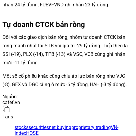
nhận 24 tỷ đồng; FUEVFVND ghi nhận 23 tỷ đồng.
Tự doanh CTCK bán ròng
Đối với các giao dịch bán ròng, nhóm tự doanh CTCK bán
ròng mạnh nhất tại STB với giá trị -29 tỷ đồng. Tiếp theo là
SSI (-19), PLX (-14), TPB (-13) và VSC, VCB cùng ghi nhận
mức -11 tỷ đồng.
Một số cổ phiếu khác cũng chịu áp lực bán ròng như VJC
(-8), GEX và DGC cùng ở mức -6 tỷ đồng, HAH (-3 tỷ đồng).
Nguồn
:
cafef.vn
Tags
stocks
securities
net buying
proprietary trading
VN-
Index
HOSE