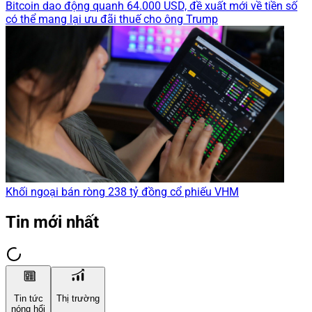
Bitcoin dao động quanh 64.000 USD, đề xuất mới về tiền số
có thể mang lại ưu đãi thuế cho ông Trump
Khối ngoại bán ròng 238 tỷ đồng cổ phiếu VHM
Tin mới nhất
Tin tức
Thị trường
nóng hổi