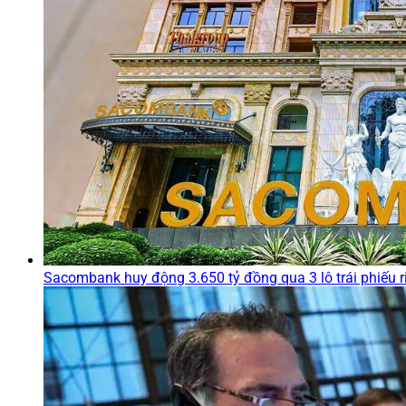
Sacombank huy động 3.650 tỷ đồng qua 3 lô trái phiếu r