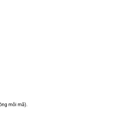
đồng mỗi mã).