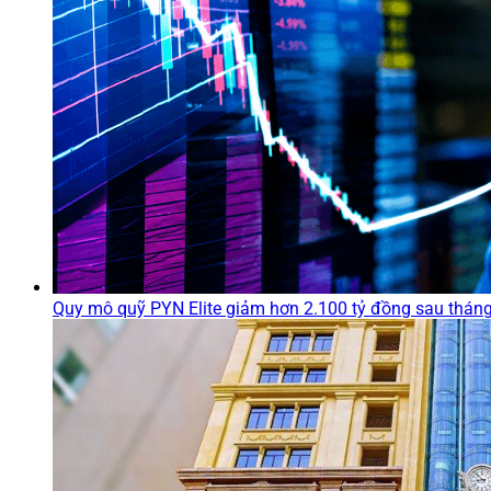
Quy mô quỹ PYN Elite giảm hơn 2.100 tỷ đồng sau tháng 7