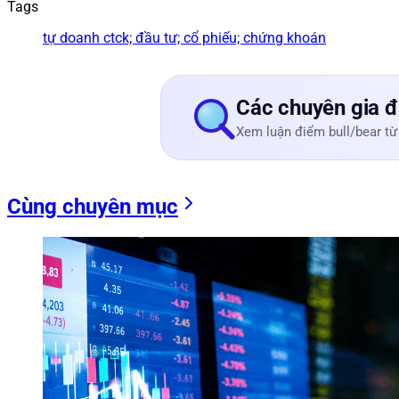
Tags
tự doanh ctck; đầu tư; cổ phiếu; chứng khoán
Các chuyên gia đ
Xem luận điểm bull/bear từ
Cùng chuyên mục