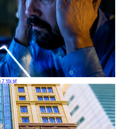
 ‘tồi tệ’