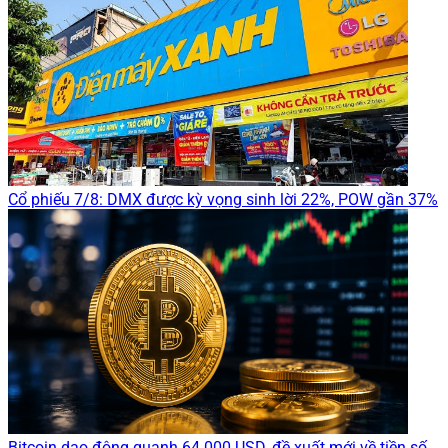
Cổ phiếu 7/8: DMX được kỳ vọng sinh lời 22%, POW gần 37%
Bitcoin dao động quanh 64.000 USD, đề xuất mới về tiền số