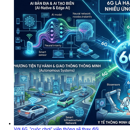
Với 6G, "cuộc chơi" viễn thông sẽ thay đổi