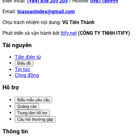
Điện thoại
:
(+84) 858 205 205
/
Hotline
:
0987186999
Email
:
toasoanindex@gmail.com
Chịu trách nhiệm nội dung
:
Vũ Tiến Thành
Phát triển và vận hành bởi
Itify.net
(CÔNG TY TNHH ITIFY)
Tài nguyên
Tiền điện tử
Biểu đồ
Tin tức
Cộng đồng
Hỗ trợ
Biểu mẫu yêu cầu
Quảng cáo
Trung tâm hỗ trợ
Câu hỏi thường gặp
Thông tin