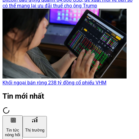
có thể mang lại ưu đãi thuế cho ông Trump
Khối ngoại bán ròng 238 tỷ đồng cổ phiếu VHM
Tin mới nhất
Tin tức
Thị trường
nóng hổi