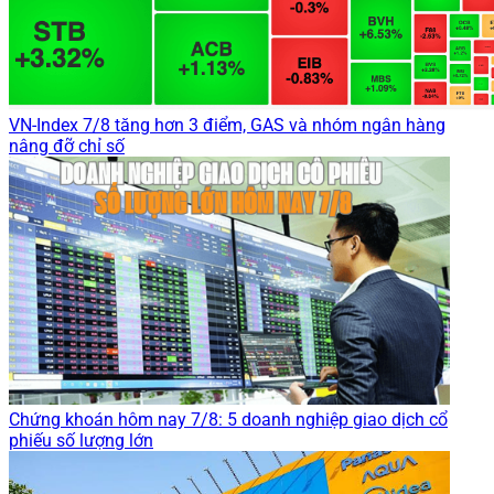
VN-Index 7/8 tăng hơn 3 điểm, GAS và nhóm ngân hàng
nâng đỡ chỉ số
Chứng khoán hôm nay 7/8: 5 doanh nghiệp giao dịch cổ
phiếu số lượng lớn