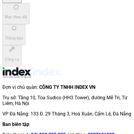
Mục theo dõi
Thông báo
Công cụ
Đơn vị chủ quản
:
CÔNG TY TNHH INDEX VN
Trụ sở
:
Tầng 10, Tòa Sudico (HH3 Tower), đường Mễ Trì, Từ
Liêm, Hà Nội
VP Đà Nẵng
:
133 Đ. 29 Tháng 3, Hoà Xuân, Cẩm Lệ, Đà Nẵng
Ban biên tập