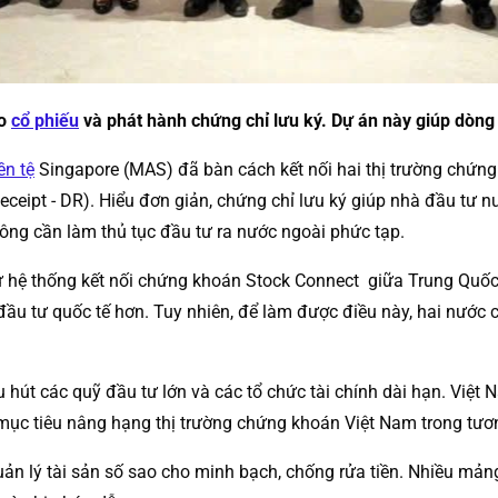
éo
cổ phiếu
và phát hành chứng chỉ lưu ký. Dự án này giúp dòng
ền tệ
Singapore (MAS) đã bàn cách kết nối hai thị trường chứng
eceipt - DR). Hiểu đơn giản, chứng chỉ lưu ký giúp nhà đầu tư 
ông cần làm thủ tục đầu tư ra nước ngoài phức tạp.
 như hệ thống kết nối chứng khoán Stock Connect giữa Trung Quố
đầu tư quốc tế hơn. Tuy nhiên, để làm được điều này, hai nước c
 hút các quỹ đầu tư lớn và các tổ chức tài chính dài hạn. Việt 
o mục tiêu nâng hạng thị trường chứng khoán Việt Nam trong tươn
 quản lý tài sản số sao cho minh bạch, chống rửa tiền. Nhiều 