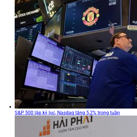
S&P 500 lập kỷ lục, Nasdaq tăng 5,2% trong tuần