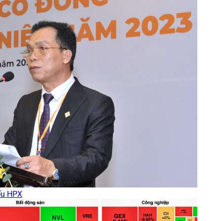
iếu HPX