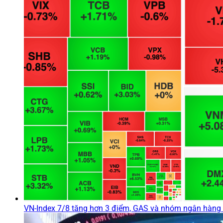
VN-Index 7/8 tăng hơn 3 điểm, GAS và nhóm ngân hàng 