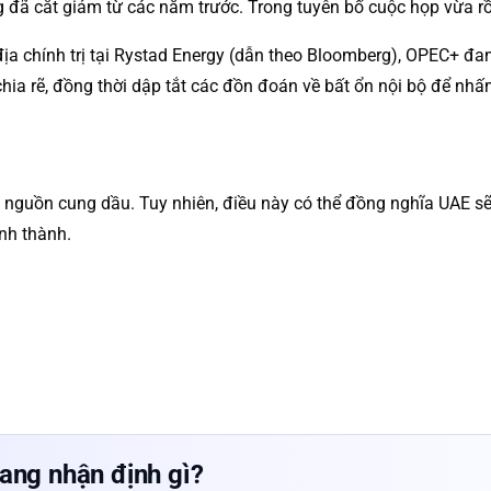
 đã cắt giảm từ các năm trước. Trong tuyên bố cuộc họp vừa rồ
a chính trị tại Rystad Energy (dẫn theo Bloomberg), OPEC+ đang
chia rẽ, đồng thời dập tắt các đồn đoán về bất ổn nội bộ để nh
n nguồn cung dầu. Tuy nhiên, điều này có thể đồng nghĩa UAE 
ình thành.
ang nhận định gì?