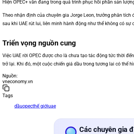
Hiện OPEC+ vẫn đang trong quá trình phục hồi phần sản lượng
Theo nhận định của chuyên gia Jorge Leon, trưởng phân tích đị
sau khi UAE rút lui, liên minh hành động như thể không có sự 
Triển vọng nguồn cung
Việc UAE rời OPEC được cho là chưa tạo tác động tức thời đế
trở lại. Khi đó, một cuộc chiến giá dầu trong tương lai có thể h
Nguồn
:
vneconomy.vn
Tags
dầu
opec
thế giới
uae
Các chuyên gia đ