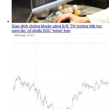
Giao dịch chứng khoán sáng 6/8: Thị trường tiếp tục
rung lắc, cổ phiếu DGC "nóng" hơn