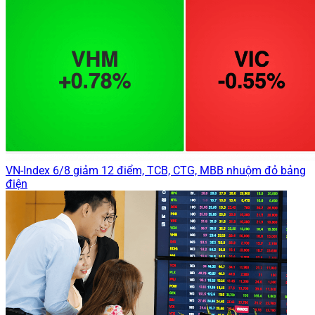
VN-Index 6/8 giảm 12 điểm, TCB, CTG, MBB nhuộm đỏ bảng
điện