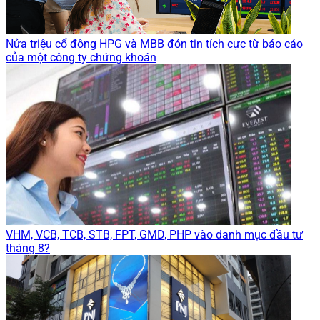
Nửa triệu cổ đông HPG và MBB đón tin tích cực từ báo cáo
của một công ty chứng khoán
VHM, VCB, TCB, STB, FPT, GMD, PHP vào danh mục đầu tư
tháng 8?