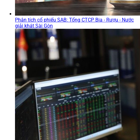
Phân tích cổ phiếu SAB: Tổng CTCP Bia - Rượu - Nước
giải khát Sài Gòn