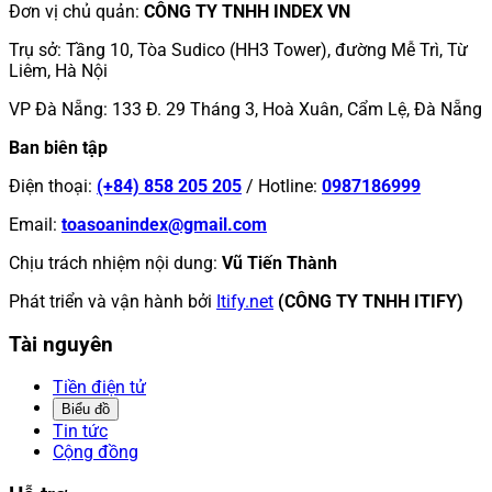
Đơn vị chủ quản
:
CÔNG TY TNHH INDEX VN
Trụ sở
:
Tầng 10, Tòa Sudico (HH3 Tower), đường Mễ Trì, Từ
Liêm, Hà Nội
VP Đà Nẵng
:
133 Đ. 29 Tháng 3, Hoà Xuân, Cẩm Lệ, Đà Nẵng
Ban biên tập
Điện thoại
:
(+84) 858 205 205
/
Hotline
:
0987186999
Email
:
toasoanindex@gmail.com
Chịu trách nhiệm nội dung
:
Vũ Tiến Thành
Phát triển và vận hành bởi
Itify.net
(CÔNG TY TNHH ITIFY)
Tài nguyên
Tiền điện tử
Biểu đồ
Tin tức
Cộng đồng