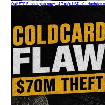
Quỹ ETF Bitcoin giao ngay 14,7 triệu USD của Hashdex 